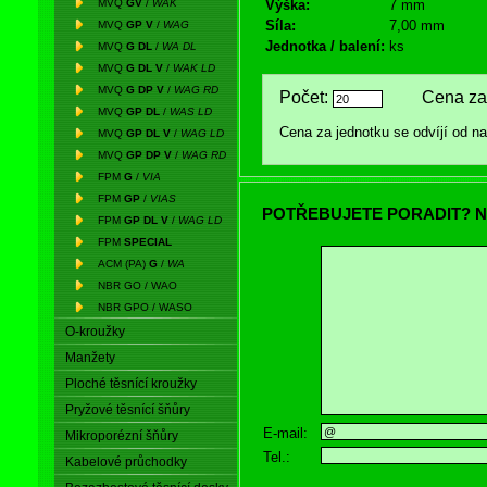
MVQ
GV
/
WAK
Výška:
7 mm
Síla:
7,00 mm
MVQ
GP V
/
WAG
Jednotka / balení:
ks
MVQ
G DL
/
WA DL
MVQ
G DL V
/
WAK LD
MVQ
G DP V
/
WAG RD
Počet:
Cena za 
MVQ
GP DL
/
WAS LD
Cena za jednotku se odvíjí od 
MVQ
GP DL V
/
WAG LD
MVQ
GP DP V
/
WAG RD
FPM
G
/
VIA
FPM
GP
/
VIAS
POTŘEBUJETE PORADIT? N
FPM
GP DL V
/
WAG LD
FPM
SPECIAL
ACM (PA)
G
/
WA
NBR GO / WAO
NBR GPO / WASO
O-kroužky
Manžety
Ploché těsnící kroužky
Pryžové těsnící šňůry
E-mail:
Mikroporézní šňůry
Tel.:
Kabelové průchodky