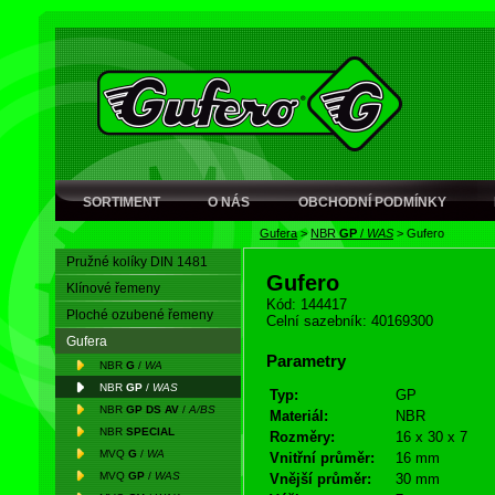
SORTIMENT
O NÁS
OBCHODNÍ PODMÍNKY
Gufera
>
NBR
GP
/
WAS
>
Gufero
Pružné kolíky DIN 1481
Gufero
Klínové řemeny
Kód: 144417
Ploché ozubené řemeny
Celní sazebník: 40169300
Gufera
Parametry
NBR
G
/
WA
NBR
GP
/
WAS
Typ:
GP
NBR
GP DS AV
/
A/BS
Materiál:
NBR
NBR
SPECIAL
Rozměry:
16 x 30 x 7
MVQ
G
/
WA
Vnitřní průměr:
16 mm
MVQ
GP
/
WAS
Vnější průměr:
30 mm