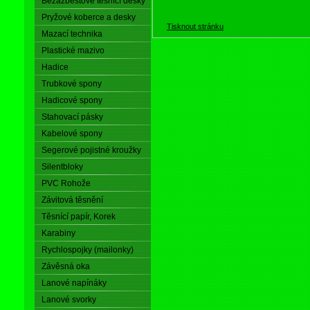
Bezazbestové těsnící desky
Pryžové koberce a desky
Tisknout stránku
Mazací technika
Plastické mazivo
Hadice
Trubkové spony
Hadicové spony
Stahovací pásky
Kabelové spony
Segerové pojistné kroužky
Silentbloky
PVC Rohože
Závitová těsnění
Těsnící papír, Korek
Karabiny
Rychlospojky (mailonky)
Závěsná oka
Lanové napínáky
Lanové svorky