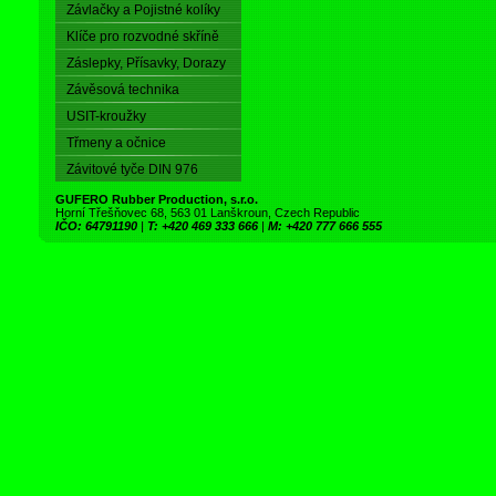
Závlačky a Pojistné kolíky
Klíče pro rozvodné skříně
Záslepky, Přísavky, Dorazy
Závěsová technika
USIT-kroužky
Třmeny a očnice
Závitové tyče DIN 976
GUFERO Rubber Production, s.r.o.
Horní Třešňovec 68, 563 01 Lanškroun, Czech Republic
IČO: 64791190
|
T: +420 469 333 666
|
M: +420 777 666 555