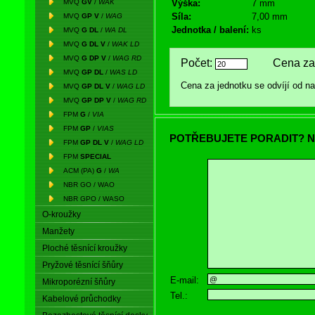
MVQ
GV
/
WAK
Výška:
7 mm
Síla:
7,00 mm
MVQ
GP V
/
WAG
Jednotka / balení:
ks
MVQ
G DL
/
WA DL
MVQ
G DL V
/
WAK LD
MVQ
G DP V
/
WAG RD
Počet:
Cena za 
MVQ
GP DL
/
WAS LD
Cena za jednotku se odvíjí od 
MVQ
GP DL V
/
WAG LD
MVQ
GP DP V
/
WAG RD
FPM
G
/
VIA
FPM
GP
/
VIAS
POTŘEBUJETE PORADIT? N
FPM
GP DL V
/
WAG LD
FPM
SPECIAL
ACM (PA)
G
/
WA
NBR GO / WAO
NBR GPO / WASO
O-kroužky
Manžety
Ploché těsnící kroužky
Pryžové těsnící šňůry
E-mail:
Mikroporézní šňůry
Tel.:
Kabelové průchodky