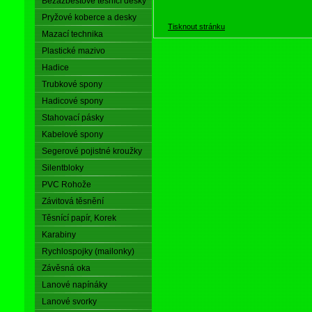
Bezazbestové těsnící desky
Pryžové koberce a desky
Tisknout stránku
Mazací technika
Plastické mazivo
Hadice
Trubkové spony
Hadicové spony
Stahovací pásky
Kabelové spony
Segerové pojistné kroužky
Silentbloky
PVC Rohože
Závitová těsnění
Těsnící papír, Korek
Karabiny
Rychlospojky (mailonky)
Závěsná oka
Lanové napínáky
Lanové svorky