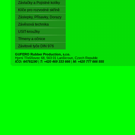
Závlačky a Pojistné kolíky
Klíče pro rozvodné skříně
Záslepky, Přísavky, Dorazy
Závěsová technika
USIT-kroužky
Třmeny a očnice
Závitové tyče DIN 976
GUFERO Rubber Production, s.r.o.
Horní Třešňovec 68, 563 01 Lanškroun, Czech Republic
IČO: 64791190
|
T: +420 469 333 666
|
M: +420 777 666 555