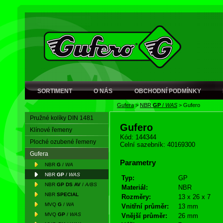
SORTIMENT
O NÁS
OBCHODNÍ PODMÍNKY
Gufera
>
NBR
GP
/
WAS
>
Gufero
Pružné kolíky DIN 1481
Gufero
Klínové řemeny
Kód: 144344
Ploché ozubené řemeny
Celní sazebník: 40169300
Gufera
Parametry
NBR
G
/
WA
NBR
GP
/
WAS
Typ:
GP
NBR
GP DS AV
/
A/BS
Materiál:
NBR
NBR
SPECIAL
Rozměry:
13 x 26 x 7
MVQ
G
/
WA
Vnitřní průměr:
13 mm
MVQ
GP
/
WAS
Vnější průměr:
26 mm