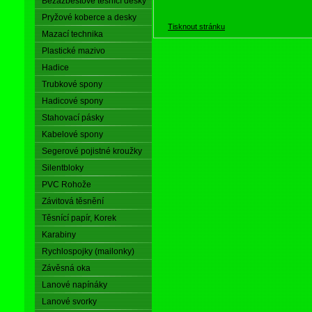
Bezazbestové těsnící desky
Pryžové koberce a desky
Tisknout stránku
Mazací technika
Plastické mazivo
Hadice
Trubkové spony
Hadicové spony
Stahovací pásky
Kabelové spony
Segerové pojistné kroužky
Silentbloky
PVC Rohože
Závitová těsnění
Těsnící papír, Korek
Karabiny
Rychlospojky (mailonky)
Závěsná oka
Lanové napínáky
Lanové svorky