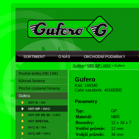
SORTIMENT
O NÁS
OBCHODNÍ PODMÍNKY
Gufera
>
NBR
GP
/
WAS
>
Gufero
Pružné kolíky DIN 1481
Gufero
Klínové řemeny
Kód: 144340
Ploché ozubené řemeny
Celní sazebník: 40169300
Gufera
Parametry
NBR
G
/
WA
NBR
GP
/
WAS
Typ:
GP
NBR
GP DS AV
/
A/BS
Materiál:
NBR
NBR
SPECIAL
Rozměry:
12 x 34 x 7
MVQ
G
/
WA
Vnitřní průměr:
12 mm
MVQ
GP
/
WAS
Vnější průměr:
34 mm