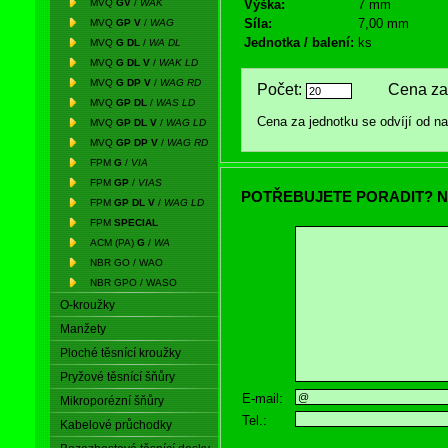
MVQ
GV
/
WAK
Výška:
7 mm
Síla:
7,00 mm
MVQ
GP V
/
WAG
Jednotka / balení:
ks
MVQ
G DL
/
WA DL
MVQ
G DL V
/
WAK LD
MVQ
G DP V
/
WAG RD
Počet:
Cena za 
MVQ
GP DL
/
WAS LD
Cena za jednotku se odvíjí od 
MVQ
GP DL V
/
WAG LD
MVQ
GP DP V
/
WAG RD
FPM
G
/
VIA
FPM
GP
/
VIAS
POTŘEBUJETE PORADIT? N
FPM
GP DL V
/
WAG LD
FPM
SPECIAL
ACM (PA)
G
/
WA
NBR GO / WAO
NBR GPO / WASO
O-kroužky
Manžety
Ploché těsnící kroužky
Pryžové těsnící šňůry
E-mail:
Mikroporézní šňůry
Tel.:
Kabelové průchodky