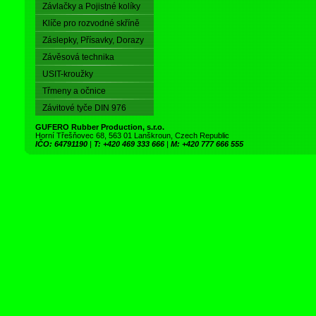
Závlačky a Pojistné kolíky
Klíče pro rozvodné skříně
Záslepky, Přísavky, Dorazy
Závěsová technika
USIT-kroužky
Třmeny a očnice
Závitové tyče DIN 976
GUFERO Rubber Production, s.r.o.
Horní Třešňovec 68, 563 01 Lanškroun, Czech Republic
IČO: 64791190
|
T: +420 469 333 666
|
M: +420 777 666 555