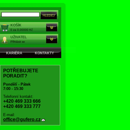
KOŠÍK
0 za 0,00000 Kč
UŽIVATEL
Přihlásit se
KARIÉRA
KONTAKTY
POTŘEBUJETE
PORADIT?
Pondělí - Pátek
7:00 - 15:30
Telefonní kontakt:
+420 469 333 666
+420 469 333 777
E-mail:
office@gufero.cz