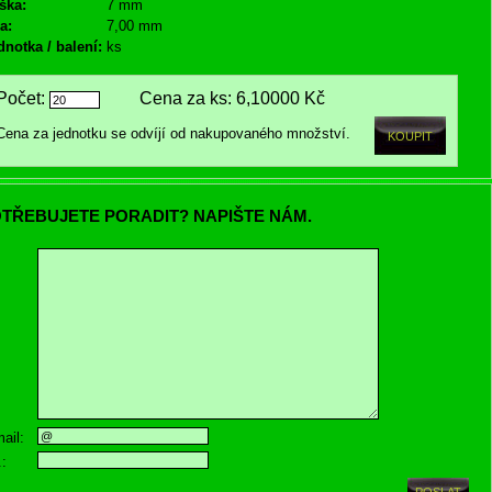
ška:
7 mm
a:
7,00 mm
dnotka / balení:
ks
Počet:
Cena za ks:
6,10000 Kč
Cena za jednotku se odvíjí od nakupovaného množství.
TŘEBUJETE PORADIT? NAPIŠTE NÁM.
ail:
.: