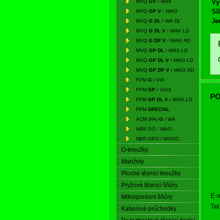
MVQ
GV
/
WAK
Vý
Síl
MVQ
GP V
/
WAG
Je
MVQ
G DL
/
WA DL
MVQ
G DL V
/
WAK LD
MVQ
G DP V
/
WAG RD
MVQ
GP DL
/
WAS LD
MVQ
GP DL V
/
WAG LD
MVQ
GP DP V
/
WAG RD
FPM
G
/
VIA
FPM
GP
/
VIAS
PO
FPM
GP DL V
/
WAG LD
FPM
SPECIAL
ACM (PA)
G
/
WA
NBR GO / WAO
NBR GPO / WASO
O-kroužky
Manžety
Ploché těsnící kroužky
Pryžové těsnící šňůry
E-m
Mikroporézní šňůry
Tel
Kabelové průchodky