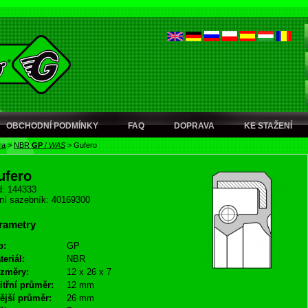
OBCHODNÍ PODMÍNKY
FAQ
DOPRAVA
KE STAŽENÍ
ra
>
NBR
GP
/
WAS
>
Gufero
ufero
: 144333
ní sazebník: 40169300
rametry
p:
GP
teriál:
NBR
změry:
12 x 26 x 7
itřní průměr:
12 mm
ější průměr:
26 mm