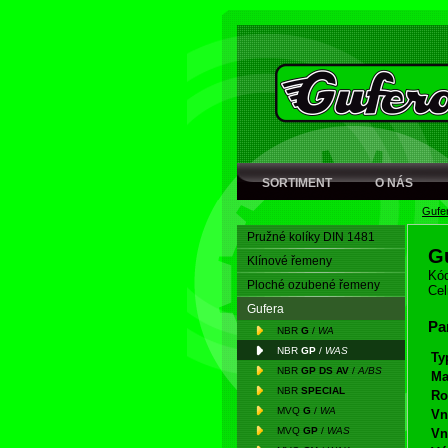
SORTIMENT
O NÁS
Gufe
Pružné kolíky DIN 1481
G
Klínové řemeny
Kód
Ploché ozubené řemeny
Cel
Gufera
Pa
NBR
G
/
WA
NBR
GP
/
WAS
Ty
NBR
GP DS AV
/
A/BS
Ma
NBR
SPECIAL
Ro
MVQ
G
/
WA
Vn
MVQ
GP
/
WAS
Vn