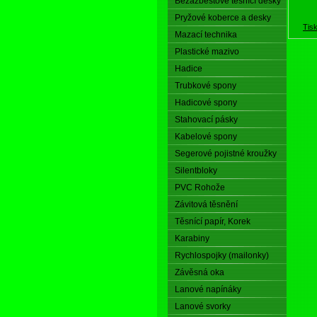
Bezazbestové těsnící desky
Pryžové koberce a desky
Tis
Mazací technika
Plastické mazivo
Hadice
Trubkové spony
Hadicové spony
Stahovací pásky
Kabelové spony
Segerové pojistné kroužky
Silentbloky
PVC Rohože
Závitová těsnění
Těsnící papír, Korek
Karabiny
Rychlospojky (mailonky)
Závěsná oka
Lanové napínáky
Lanové svorky