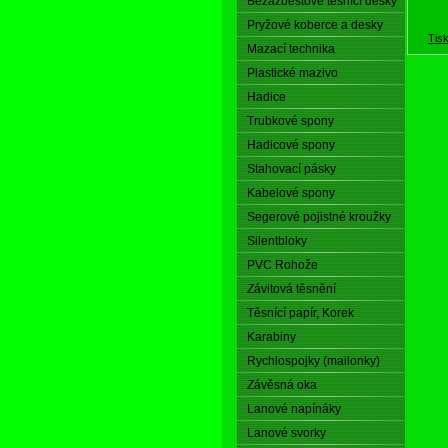
Bezazbestové těsnící desky
Pryžové koberce a desky
Tis
Mazací technika
Plastické mazivo
Hadice
Trubkové spony
Hadicové spony
Stahovací pásky
Kabelové spony
Segerové pojistné kroužky
Silentbloky
PVC Rohože
Závitová těsnění
Těsnící papír, Korek
Karabiny
Rychlospojky (mailonky)
Závěsná oka
Lanové napínáky
Lanové svorky