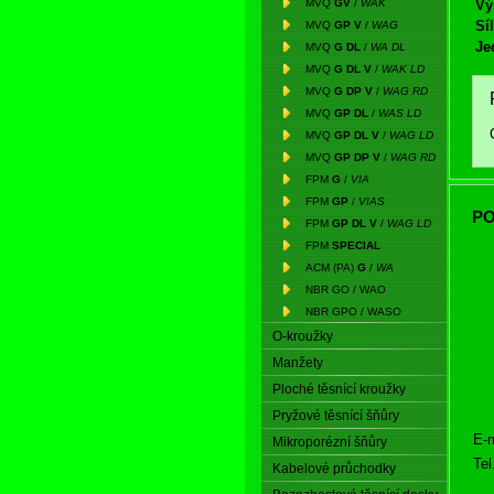
MVQ
GV
/
WAK
Vý
Síl
MVQ
GP V
/
WAG
Je
MVQ
G DL
/
WA DL
MVQ
G DL V
/
WAK LD
MVQ
G DP V
/
WAG RD
MVQ
GP DL
/
WAS LD
MVQ
GP DL V
/
WAG LD
MVQ
GP DP V
/
WAG RD
FPM
G
/
VIA
FPM
GP
/
VIAS
PO
FPM
GP DL V
/
WAG LD
FPM
SPECIAL
ACM (PA)
G
/
WA
NBR GO / WAO
NBR GPO / WASO
O-kroužky
Manžety
Ploché těsnící kroužky
Pryžové těsnící šňůry
E-m
Mikroporézní šňůry
Tel
Kabelové průchodky