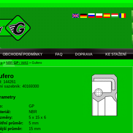
OBCHODNÍ PODMÍNKY
FAQ
DOPRAVA
KE STAŽENÍ
ra
>
NBR
GP
/
WAS
>
Gufero
ufero
: 144261
ní sazebník: 40169300
rametry
p:
GP
teriál:
NBR
změry:
5 x 15 x 6
itřní průměr:
5 mm
ější průměr:
15 mm