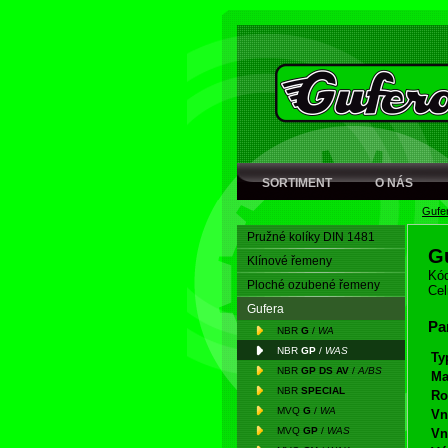
SORTIMENT
O NÁS
Gufe
Pružné kolíky DIN 1481
G
Klínové řemeny
Kód
Ploché ozubené řemeny
Cel
Gufera
Pa
NBR
G
/
WA
NBR
GP
/
WAS
Ty
NBR
GP DS AV
/
A/BS
Ma
NBR
SPECIAL
Ro
MVQ
G
/
WA
Vn
MVQ
GP
/
WAS
Vn