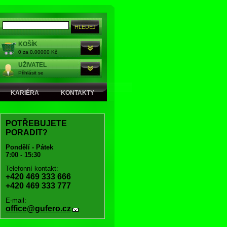
KOŠÍK
0 za 0,00000 Kč
UŽIVATEL
Přihlásit se
KARIÉRA
KONTAKTY
POTŘEBUJETE
PORADIT?
Pondělí - Pátek
7:00 - 15:30
Telefonní kontakt:
+420 469 333 666
+420 469 333 777
E-mail:
office@gufero.cz