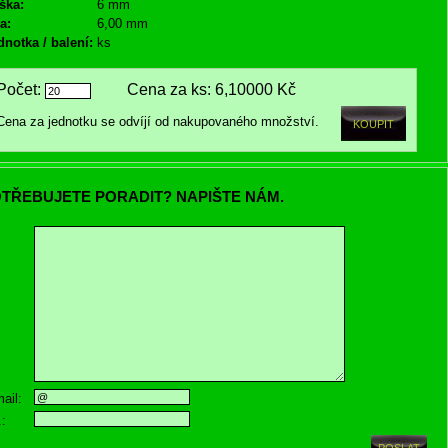
ška:
6 mm
a:
6,00 mm
dnotka / balení:
ks
Počet:
Cena za ks:
6,10000 Kč
Cena za jednotku se odvíjí od nakupovaného množství.
TŘEBUJETE PORADIT? NAPIŠTE NÁM.
ail:
.: