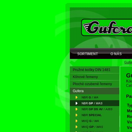
SORTIMENT
O NÁS
Gufe
Pružné kolíky DIN 1481
G
Klínové řemeny
Kód
Ploché ozubené řemeny
Cel
Gufera
Pa
NBR
G
/
WA
NBR
GP
/
WAS
Ty
NBR
GP DS AV
/
A/BS
Ma
NBR
SPECIAL
Ro
MVQ
G
/
WA
Vn
MVQ
GP
/
WAS
Vn