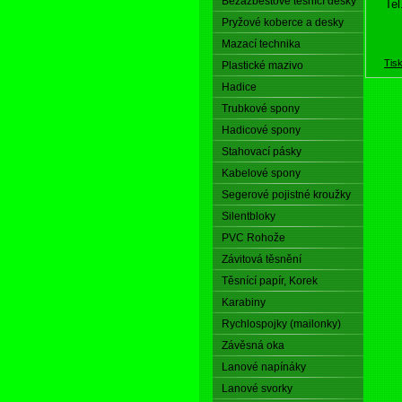
Bezazbestové těsnící desky
Tel
Pryžové koberce a desky
Mazací technika
Tis
Plastické mazivo
Hadice
Trubkové spony
Hadicové spony
Stahovací pásky
Kabelové spony
Segerové pojistné kroužky
Silentbloky
PVC Rohože
Závitová těsnění
Těsnící papír, Korek
Karabiny
Rychlospojky (mailonky)
Závěsná oka
Lanové napínáky
Lanové svorky