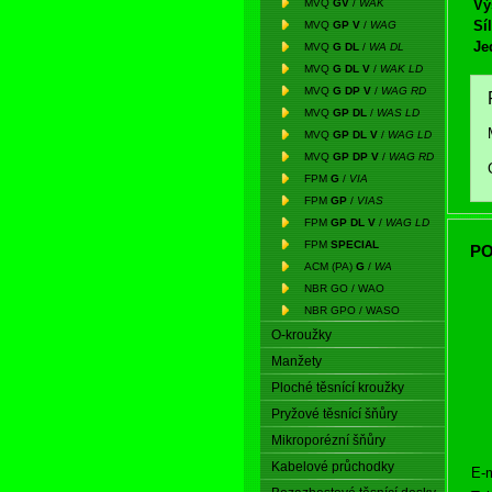
MVQ
GV
/
WAK
Vý
Síl
MVQ
GP V
/
WAG
Je
MVQ
G DL
/
WA DL
MVQ
G DL V
/
WAK LD
MVQ
G DP V
/
WAG RD
MVQ
GP DL
/
WAS LD
MVQ
GP DL V
/
WAG LD
MVQ
GP DP V
/
WAG RD
FPM
G
/
VIA
FPM
GP
/
VIAS
FPM
GP DL V
/
WAG LD
FPM
SPECIAL
PO
ACM (PA)
G
/
WA
NBR GO / WAO
NBR GPO / WASO
O-kroužky
Manžety
Ploché těsnící kroužky
Pryžové těsnící šňůry
Mikroporézní šňůry
Kabelové průchodky
E-m