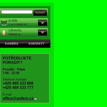
KOŠÍK
0 za 0,00000 Kč
UŽIVATEL
Přihlásit se
KARIÉRA
KONTAKTY
POTŘEBUJETE
PORADIT?
Pondělí - Pátek
7:00 - 15:30
Telefonní kontakt:
+420 469 333 666
+420 469 333 777
E-mail:
office@gufero.cz