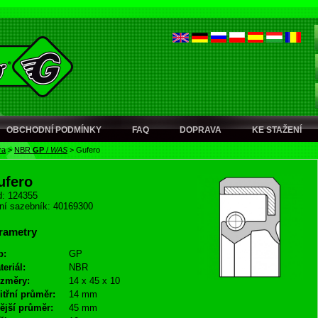
OBCHODNÍ PODMÍNKY
FAQ
DOPRAVA
KE STAŽENÍ
ra
>
NBR
GP
/
WAS
>
Gufero
ufero
: 124355
ní sazebník: 40169300
rametry
p:
GP
teriál:
NBR
změry:
14 x 45 x 10
itřní průměr:
14 mm
ější průměr:
45 mm