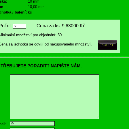
ška:
10 mm
a:
10,00 mm
dnotka / balení:
ks
Počet:
Cena za ks:
9,63000 Kč
Minimální množství pro objednání: 50
Cena za jednotku se odvíjí od nakupovaného množství.
TŘEBUJETE PORADIT? NAPIŠTE NÁM.
ail: