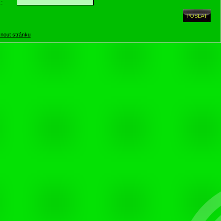
.:
knout stránku