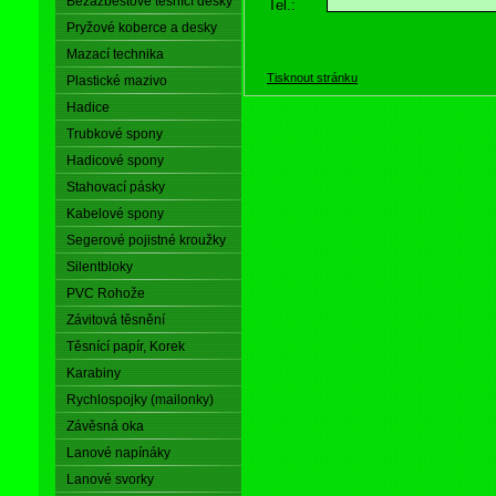
Bezazbestové těsnící desky
Tel.:
Pryžové koberce a desky
Mazací technika
Tisknout stránku
Plastické mazivo
Hadice
Trubkové spony
Hadicové spony
Stahovací pásky
Kabelové spony
Segerové pojistné kroužky
Silentbloky
PVC Rohože
Závitová těsnění
Těsnící papír, Korek
Karabiny
Rychlospojky (mailonky)
Závěsná oka
Lanové napínáky
Lanové svorky