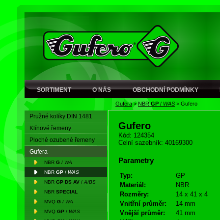
SORTIMENT
O NÁS
OBCHODNÍ PODMÍNKY
Gufera
>
NBR
GP
/
WAS
>
Gufero
Pružné kolíky DIN 1481
Gufero
Klínové řemeny
Kód: 124354
Ploché ozubené řemeny
Celní sazebník: 40169300
Gufera
Parametry
NBR
G
/
WA
NBR
GP
/
WAS
Typ:
GP
NBR
GP DS AV
/
A/BS
Materiál:
NBR
NBR
SPECIAL
Rozměry:
14 x 41 x 4
MVQ
G
/
WA
Vnitřní průměr:
14 mm
MVQ
GP
/
WAS
Vnější průměr:
41 mm