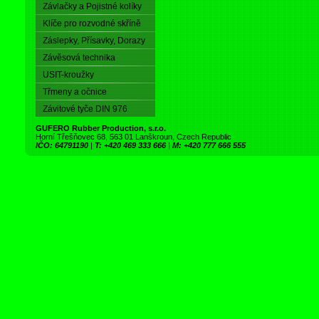
Závlačky a Pojistné kolíky
Klíče pro rozvodné skříně
Záslepky, Přísavky, Dorazy
Závěsová technika
USIT-kroužky
Třmeny a očnice
Závitové tyče DIN 976
GUFERO Rubber Production, s.r.o.
Horní Třešňovec 68, 563 01 Lanškroun, Czech Republic
IČO: 64791190
|
T: +420 469 333 666
|
M: +420 777 666 555