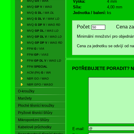
MVQ
GV
/
WAK
Výška:
4 mm
Síla:
4,00 mm
MVQ
GP V
/
WAG
Jednotka / balení:
ks
MVQ
G DL
/
WA DL
MVQ
G DL V
/
WAK LD
MVQ
G DP V
/
WAG RD
Počet:
Cena za 
MVQ
GP DL
/
WAS LD
Minimální množství pro objednán
MVQ
GP DL V
/
WAG LD
MVQ
GP DP V
/
WAG RD
Cena za jednotku se odvíjí od 
FPM
G
/
VIA
FPM
GP
/
VIAS
FPM
GP DL V
/
WAG LD
FPM
SPECIAL
POTŘEBUJETE PORADIT? N
ACM (PA)
G
/
WA
NBR GO / WAO
NBR GPO / WASO
O-kroužky
Manžety
Ploché těsnící kroužky
Pryžové těsnící šňůry
Mikroporézní šňůry
Kabelové průchodky
E-mail: