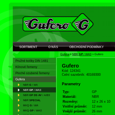
SORTIMENT
O NÁS
OBCHODNÍ PODMÍNKY
Gufera
>
NBR
GP
/
WAS
>
Gufero
Pružné kolíky DIN 1481
Gufero
Klínové řemeny
Kód: 124341
Ploché ozubené řemeny
Celní sazebník: 40169300
Gufera
Parametry
NBR
G
/
WA
NBR
GP
/
WAS
Typ:
GP
NBR
GP DS AV
/
A/BS
Materiál:
NBR
NBR
SPECIAL
Rozměry:
12 x 26 x 10
MVQ
G
/
WA
Vnitřní průměr:
12 mm
MVQ
GP
/
WAS
Vnější průměr:
26 mm