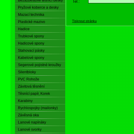
Bezazbestové těsnící desky
Tel.:
Pryžové koberce a desky
Mazací technika
Tisknout stránku
Plastické mazivo
Hadice
Trubkové spony
Hadicové spony
Stahovací pásky
Kabelové spony
Segerové pojistné kroužky
Silentbloky
PVC Rohože
Závitová těsnění
Těsnící papír, Korek
Karabiny
Rychlospojky (mailonky)
Závěsná oka
Lanové napínáky
Lanové svorky