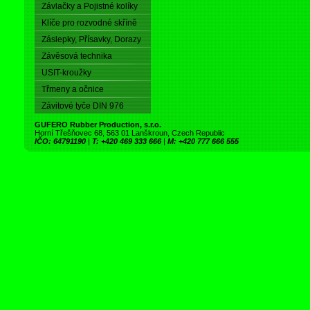
Závlačky a Pojistné kolíky
Klíče pro rozvodné skříně
Záslepky, Přísavky, Dorazy
Závěsová technika
USIT-kroužky
Třmeny a očnice
Závitové tyče DIN 976
GUFERO Rubber Production, s.r.o.
Horní Třešňovec 68, 563 01 Lanškroun, Czech Republic
IČO: 64791190
|
T: +420 469 333 666
|
M: +420 777 666 555