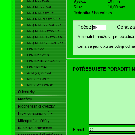
MVQ
GV
/
WAK
Výška:
10 mm
Síla:
10,00 mm
MVQ
GP V
/
WAG
Jednotka / balení:
ks
MVQ
G DL
/
WA DL
MVQ
G DL V
/
WAK LD
MVQ
G DP V
/
WAG RD
Počet:
Cena za 
MVQ
GP DL
/
WAS LD
Minimální množství pro objednán
MVQ
GP DL V
/
WAG LD
MVQ
GP DP V
/
WAG RD
Cena za jednotku se odvíjí od 
FPM
G
/
VIA
FPM
GP
/
VIAS
FPM
GP DL V
/
WAG LD
FPM
SPECIAL
POTŘEBUJETE PORADIT? N
ACM (PA)
G
/
WA
NBR GO / WAO
NBR GPO / WASO
O-kroužky
Manžety
Ploché těsnící kroužky
Pryžové těsnící šňůry
Mikroporézní šňůry
Kabelové průchodky
E-mail: