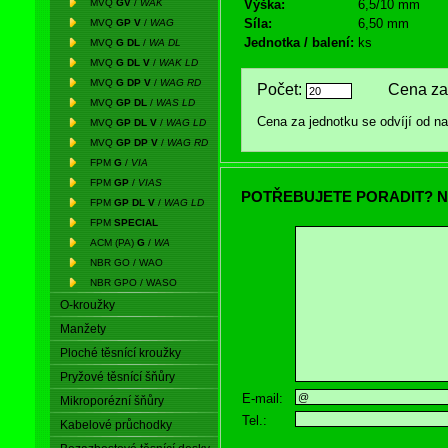
MVQ
GV
/
WAK
Výška:
6,5/10 mm
Síla:
6,50 mm
MVQ
GP V
/
WAG
Jednotka / balení:
ks
MVQ
G DL
/
WA DL
MVQ
G DL V
/
WAK LD
MVQ
G DP V
/
WAG RD
Počet:
Cena za 
MVQ
GP DL
/
WAS LD
Cena za jednotku se odvíjí od 
MVQ
GP DL V
/
WAG LD
MVQ
GP DP V
/
WAG RD
FPM
G
/
VIA
FPM
GP
/
VIAS
POTŘEBUJETE PORADIT? N
FPM
GP DL V
/
WAG LD
FPM
SPECIAL
ACM (PA)
G
/
WA
NBR GO / WAO
NBR GPO / WASO
O-kroužky
Manžety
Ploché těsnící kroužky
Pryžové těsnící šňůry
E-mail:
Mikroporézní šňůry
Tel.:
Kabelové průchodky