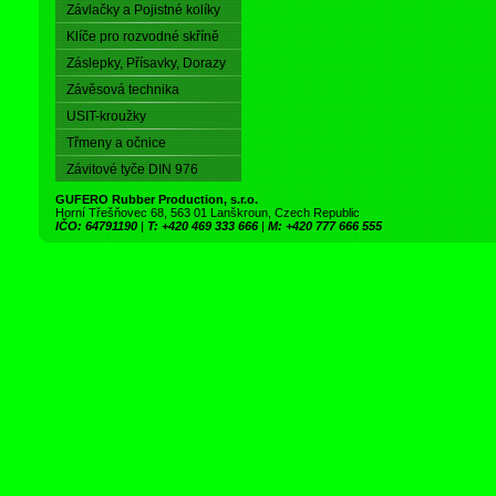
Závlačky a Pojistné kolíky
Klíče pro rozvodné skříně
Záslepky, Přísavky, Dorazy
Závěsová technika
USIT-kroužky
Třmeny a očnice
Závitové tyče DIN 976
GUFERO Rubber Production, s.r.o.
Horní Třešňovec 68, 563 01 Lanškroun, Czech Republic
IČO: 64791190
|
T: +420 469 333 666
|
M: +420 777 666 555