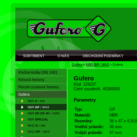
SORTIMENT
O NÁS
OBCHODNÍ PODMÍNKY
Gufera
>
NBR
GP
/
WAS
>
Gufero
Pružné kolíky DIN 1481
Gufero
Klínové řemeny
Kód: 124237
Ploché ozubené řemeny
Celní sazebník: 40169300
Gufera
Parametry
NBR
G
/
WA
NBR
GP
/
WAS
Typ:
GP
NBR
GP DS AV
/
A/BS
Materiál:
NBR
NBR
SPECIAL
Rozměry:
36 x 47 x 6,5/1
MVQ
G
/
WA
Vnitřní průměr:
36 mm
MVQ
GP
/
WAS
Vnější průměr:
47 mm