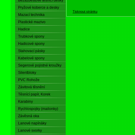
Bezazbestové těsnící desky
Pryžové koberce a desky
Tisknout stránku
Mazací technika
Plastické mazivo
Hadice
Trubkové spony
Hadicové spony
Stahovací pásky
Kabelové spony
Segerové pojistné kroužky
Silentbloky
PVC Rohože
Závitová těsnění
Těsnící papír, Korek
Karabiny
Rychlospojky (mailonky)
Závěsná oka
Lanové napínáky
Lanové svorky