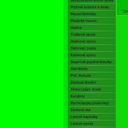
Bezazbestové těsnící desky
Pryžové koberce a desky
Tis
Mazací technika
Plastické mazivo
Hadice
Trubkové spony
Hadicové spony
Stahovací pásky
Kabelové spony
Segerové pojistné kroužky
Silentbloky
PVC Rohože
Závitová těsnění
Těsnící papír, Korek
Karabiny
Rychlospojky (mailonky)
Závěsná oka
Lanové napínáky
Lanové svorky