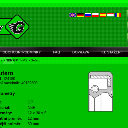
OBCHODNÍ PODMÍNKY
FAQ
DOPRAVA
KE STAŽENÍ
ra
>
NBR
GP
/
WAS
>
Gufero
ufero
: 124189
ní sazebník: 40169300
rametry
p:
GP
teriál:
NBR
změry:
12 x 30 x 5
itřní průměr:
12 mm
ější průměr:
30 mm