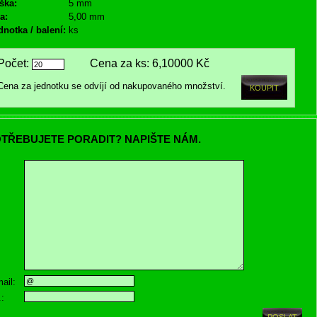
ška:
5 mm
a:
5,00 mm
dnotka / balení:
ks
Počet:
Cena za ks:
6,10000 Kč
Cena za jednotku se odvíjí od nakupovaného množství.
TŘEBUJETE PORADIT? NAPIŠTE NÁM.
ail:
.: