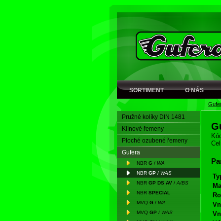
SORTIMENT
O NÁS
Gufe
Pružné kolíky DIN 1481
G
Klínové řemeny
Kód
Ploché ozubené řemeny
Cel
Gufera
Pa
NBR
G
/
WA
NBR
GP
/
WAS
Ty
NBR
GP DS AV
/
A/BS
Ma
NBR
SPECIAL
Ro
MVQ
G
/
WA
Vn
MVQ
GP
/
WAS
Vn