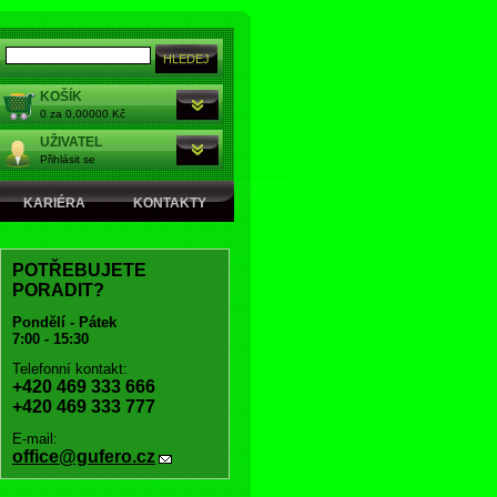
KOŠÍK
0 za 0,00000 Kč
UŽIVATEL
Přihlásit se
KARIÉRA
KONTAKTY
POTŘEBUJETE
PORADIT?
Pondělí - Pátek
7:00 - 15:30
Telefonní kontakt:
+420 469 333 666
+420 469 333 777
E-mail:
office@gufero.cz