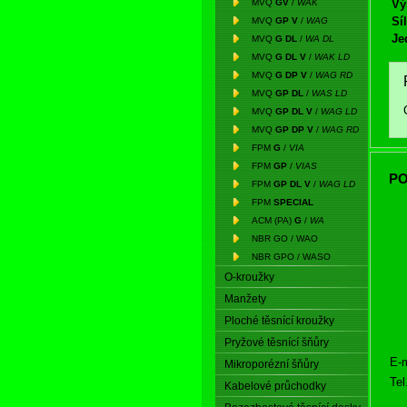
MVQ
GV
/
WAK
Vý
Síl
MVQ
GP V
/
WAG
Je
MVQ
G DL
/
WA DL
MVQ
G DL V
/
WAK LD
MVQ
G DP V
/
WAG RD
MVQ
GP DL
/
WAS LD
MVQ
GP DL V
/
WAG LD
MVQ
GP DP V
/
WAG RD
FPM
G
/
VIA
FPM
GP
/
VIAS
PO
FPM
GP DL V
/
WAG LD
FPM
SPECIAL
ACM (PA)
G
/
WA
NBR GO / WAO
NBR GPO / WASO
O-kroužky
Manžety
Ploché těsnící kroužky
Pryžové těsnící šňůry
E-m
Mikroporézní šňůry
Tel
Kabelové průchodky