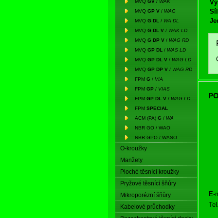
MVQ
GV
/
WAK
Vý
Síl
MVQ
GP V
/
WAG
Je
MVQ
G DL
/
WA DL
MVQ
G DL V
/
WAK LD
MVQ
G DP V
/
WAG RD
MVQ
GP DL
/
WAS LD
MVQ
GP DL V
/
WAG LD
MVQ
GP DP V
/
WAG RD
FPM
G
/
VIA
FPM
GP
/
VIAS
PO
FPM
GP DL V
/
WAG LD
FPM
SPECIAL
ACM (PA)
G
/
WA
NBR GO / WAO
NBR GPO / WASO
O-kroužky
Manžety
Ploché těsnící kroužky
Pryžové těsnící šňůry
E-m
Mikroporézní šňůry
Tel
Kabelové průchodky