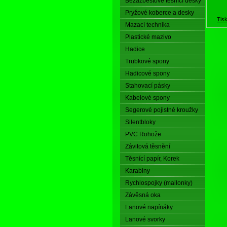
Bezazbestové těsnící desky
Pryžové koberce a desky
Tis
Mazací technika
Plastické mazivo
Hadice
Trubkové spony
Hadicové spony
Stahovací pásky
Kabelové spony
Segerové pojistné kroužky
Silentbloky
PVC Rohože
Závitová těsnění
Těsnící papír, Korek
Karabiny
Rychlospojky (mailonky)
Závěsná oka
Lanové napínáky
Lanové svorky