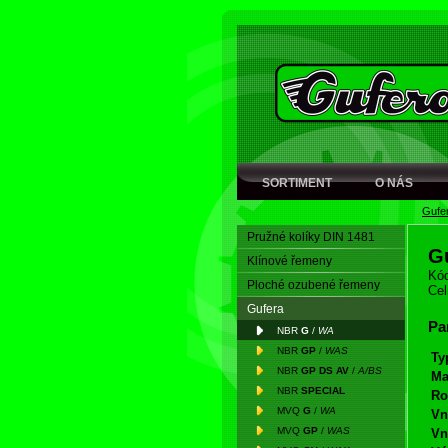
SORTIMENT
O NÁS
Gufe
Pružné kolíky DIN 1481
G
Klínové řemeny
Kód
Ploché ozubené řemeny
Cel
Gufera
Pa
NBR
G
/
WA
NBR
GP
/
WAS
Ty
NBR
GP DS AV
/
A/BS
Ma
NBR
SPECIAL
Ro
MVQ
G
/
WA
Vn
MVQ
GP
/
WAS
Vn