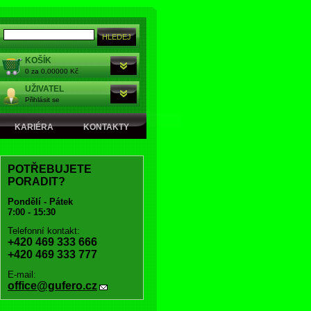
KOŠÍK
0 za 0,00000 Kč
UŽIVATEL
Přihlásit se
KARIÉRA
KONTAKTY
POTŘEBUJETE
PORADIT?
Pondělí - Pátek
7:00 - 15:30
Telefonní kontakt:
+420 469 333 666
+420 469 333 777
E-mail:
office@gufero.cz