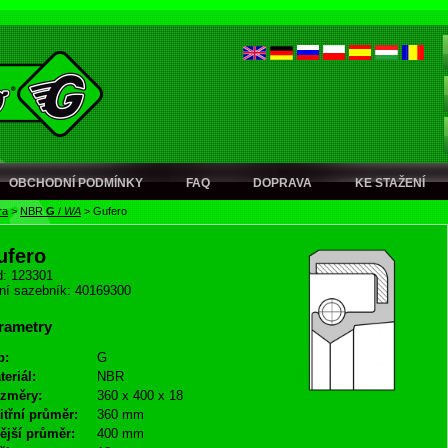
OBCHODNÍ PODMÍNKY
FAQ
DOPRAVA
KE STAŽENÍ
ra
>
NBR
G
/
WA
>
Gufero
ufero
: 123301
ní sazebník: 40169300
rametry
p:
G
teriál:
NBR
změry:
360 x 400 x 18
itřní průměr:
360 mm
ější průměr:
400 mm