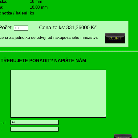
ška:
18 mm
a:
18,00 mm
dnotka / balení:
ks
Počet:
Cena za ks:
331,36000 Kč
Cena za jednotku se odvíjí od nakupovaného množství.
TŘEBUJETE PORADIT? NAPIŠTE NÁM.
ail:
.: