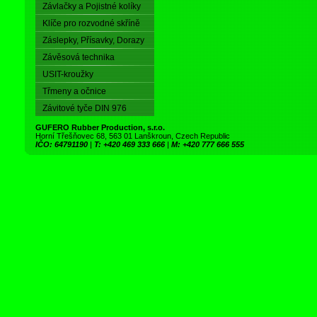
Závlačky a Pojistné kolíky
Klíče pro rozvodné skříně
Záslepky, Přísavky, Dorazy
Závěsová technika
USIT-kroužky
Třmeny a očnice
Závitové tyče DIN 976
GUFERO Rubber Production, s.r.o.
Horní Třešňovec 68, 563 01 Lanškroun, Czech Republic
IČO: 64791190
|
T: +420 469 333 666
|
M: +420 777 666 555