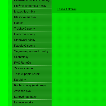
Bezazbestové těsnící desky
Pryžové koberce a desky
Tisknout stránku
Mazací technika
Plastické mazivo
Hadice
Trubkové spony
Hadicové spony
Stahovací pásky
Kabelové spony
Segerové pojistné kroužky
Silentbloky
PVC Rohože
Závitová těsnění
Těsnící papír, Korek
Karabiny
Rychlospojky (mailonky)
Závěsná oka
Lanové napínáky
Lanové svorky