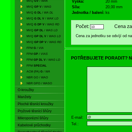
MVQ
GV
/
WAK
Výška:
20 mm
Síla:
20,00 mm
MVQ
GP V
/
WAG
Jednotka / balení:
ks
MVQ
G DL
/
WA DL
MVQ
G DL V
/
WAK LD
MVQ
G DP V
/
WAG RD
Počet:
Cena za 
MVQ
GP DL
/
WAS LD
Cena za jednotku se odvíjí od 
MVQ
GP DL V
/
WAG LD
MVQ
GP DP V
/
WAG RD
FPM
G
/
VIA
FPM
GP
/
VIAS
POTŘEBUJETE PORADIT? N
FPM
GP DL V
/
WAG LD
FPM
SPECIAL
ACM (PA)
G
/
WA
NBR GO / WAO
NBR GPO / WASO
O-kroužky
Manžety
Ploché těsnící kroužky
Pryžové těsnící šňůry
E-mail:
Mikroporézní šňůry
Tel.:
Kabelové průchodky