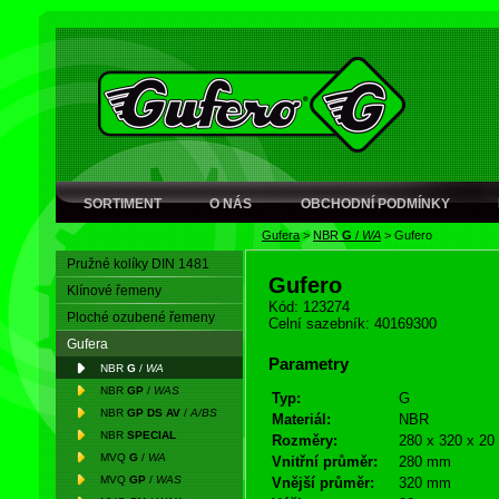
SORTIMENT
O NÁS
OBCHODNÍ PODMÍNKY
Gufera
>
NBR
G
/
WA
>
Gufero
Pružné kolíky DIN 1481
Gufero
Klínové řemeny
Kód: 123274
Ploché ozubené řemeny
Celní sazebník: 40169300
Gufera
Parametry
NBR
G
/
WA
NBR
GP
/
WAS
Typ:
G
NBR
GP DS AV
/
A/BS
Materiál:
NBR
NBR
SPECIAL
Rozměry:
280 x 320 x 20
MVQ
G
/
WA
Vnitřní průměr:
280 mm
MVQ
GP
/
WAS
Vnější průměr:
320 mm