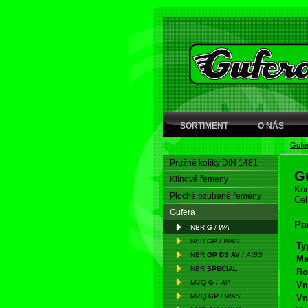
SORTIMENT
O NÁS
Gufe
Pružné kolíky DIN 1481
G
Klínové řemeny
Kód
Ploché ozubené řemeny
Cel
Gufera
Pa
NBR
G
/
WA
NBR
GP
/
WAS
Ty
NBR
GP DS AV
/
A/BS
Ma
NBR
SPECIAL
Ro
MVQ
G
/
WA
Vn
MVQ
GP
/
WAS
Vn