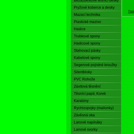
Bezazbestové těsnící desky
Pryžové koberce a desky
Tis
Mazací technika
Plastické mazivo
Hadice
Trubkové spony
Hadicové spony
Stahovací pásky
Kabelové spony
Segerové pojistné kroužky
Silentbloky
PVC Rohože
Závitová těsnění
Těsnící papír, Korek
Karabiny
Rychlospojky (mailonky)
Závěsná oka
Lanové napínáky
Lanové svorky