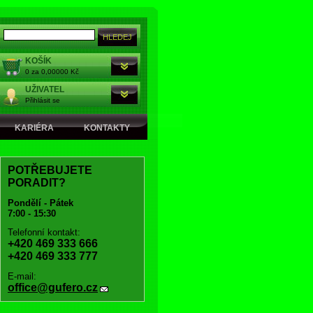
KOŠÍK
0 za 0,00000 Kč
UŽIVATEL
Přihlásit se
KARIÉRA
KONTAKTY
POTŘEBUJETE
PORADIT?
Pondělí - Pátek
7:00 - 15:30
Telefonní kontakt:
+420 469 333 666
+420 469 333 777
E-mail:
office@gufero.cz