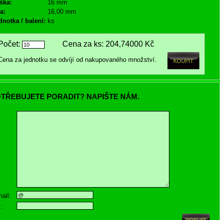
ška:
16 mm
a:
16,00 mm
dnotka / balení:
ks
Počet:
Cena za ks:
204,74000 Kč
Cena za jednotku se odvíjí od nakupovaného množství.
TŘEBUJETE PORADIT? NAPIŠTE NÁM.
ail:
.: