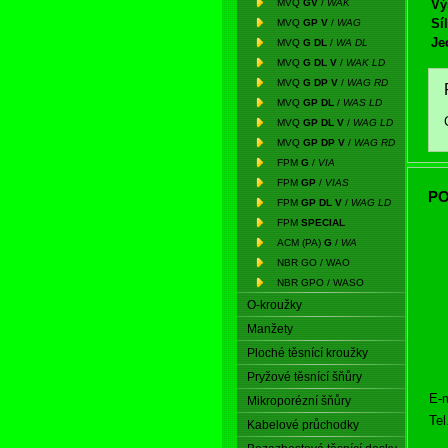
MVQ
GV
/
WAK
Vý
Síl
MVQ
GP V
/
WAG
Je
MVQ
G DL
/
WA DL
MVQ
G DL V
/
WAK LD
MVQ
G DP V
/
WAG RD
MVQ
GP DL
/
WAS LD
MVQ
GP DL V
/
WAG LD
MVQ
GP DP V
/
WAG RD
FPM
G
/
VIA
FPM
GP
/
VIAS
PO
FPM
GP DL V
/
WAG LD
FPM
SPECIAL
ACM (PA)
G
/
WA
NBR GO / WAO
NBR GPO / WASO
O-kroužky
Manžety
Ploché těsnící kroužky
Pryžové těsnící šňůry
E-m
Mikroporézní šňůry
Tel
Kabelové průchodky