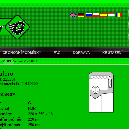
OBCHODNÍ PODMÍNKY
FAQ
DOPRAVA
KE STAŽENÍ
ra
>
NBR
G
/
WA
>
Gufero
ufero
: 123234
ní sazebník: 40169300
rametry
p:
G
teriál:
NBR
změry:
220 x 250 x 16
itřní průměr:
220 mm
ější průměr:
250 mm