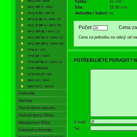
MVQ
GV
/
WAK
Výška:
15 mm
Síla:
15,00 mm
MVQ
GP V
/
WAG
Jednotka / balení:
ks
MVQ
G DL
/
WA DL
MVQ
G DL V
/
WAK LD
MVQ
G DP V
/
WAG RD
Počet:
Cena za 
MVQ
GP DL
/
WAS LD
Cena za jednotku se odvíjí od 
MVQ
GP DL V
/
WAG LD
MVQ
GP DP V
/
WAG RD
FPM
G
/
VIA
FPM
GP
/
VIAS
POTŘEBUJETE PORADIT? N
FPM
GP DL V
/
WAG LD
FPM
SPECIAL
ACM (PA)
G
/
WA
NBR GO / WAO
NBR GPO / WASO
O-kroužky
Manžety
Ploché těsnící kroužky
Pryžové těsnící šňůry
E-mail:
Mikroporézní šňůry
Tel.:
Kabelové průchodky