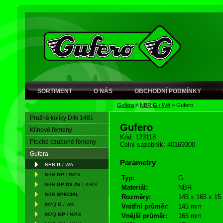
SORTIMENT
O NÁS
OBCHODNÍ PODMÍNKY
Gufera
>
NBR
G
/
WA
>
Gufero
Pružné kolíky DIN 1481
Gufero
Klínové řemeny
Kód: 123118
Ploché ozubené řemeny
Celní sazebník: 40169300
Gufera
Parametry
NBR
G
/
WA
NBR
GP
/
WAS
Typ:
G
NBR
GP DS AV
/
A/BS
Materiál:
NBR
NBR
SPECIAL
Rozměry:
145 x 165 x 15
MVQ
G
/
WA
Vnitřní průměr:
145 mm
MVQ
GP
/
WAS
Vnější průměr:
165 mm