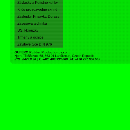
Závlačky a Pojistné kolíky
Klíče pro rozvodné skříně
Záslepky, Přísavky, Dorazy
Závěsová technika
USIT-kroužky
Třmeny a očnice
Závitové tyče DIN 976
GUFERO Rubber Production, s.r.o.
Horní Třešňovec 68, 563 01 Lanškroun, Czech Republic
IČO: 64791190
|
T: +420 469 333 666
|
M: +420 777 666 555