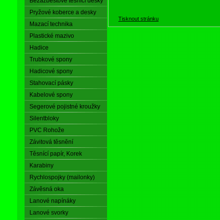
Bezazbestové těsnící desky
Pryžové koberce a desky
Tisknout stránku
Mazací technika
Plastické mazivo
Hadice
Trubkové spony
Hadicové spony
Stahovací pásky
Kabelové spony
Segerové pojistné kroužky
Silentbloky
PVC Rohože
Závitová těsnění
Těsnící papír, Korek
Karabiny
Rychlospojky (mailonky)
Závěsná oka
Lanové napínáky
Lanové svorky