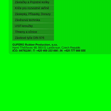
Závlačky a Pojistné kolíky
Klíče pro rozvodné skříně
Záslepky, Přísavky, Dorazy
Závěsová technika
USIT-kroužky
Třmeny a očnice
Závitové tyče DIN 976
GUFERO Rubber Production, s.r.o.
Horní Třešňovec 68, 563 01 Lanškroun, Czech Republic
IČO: 64791190
|
T: +420 469 333 666
|
M: +420 777 666 555