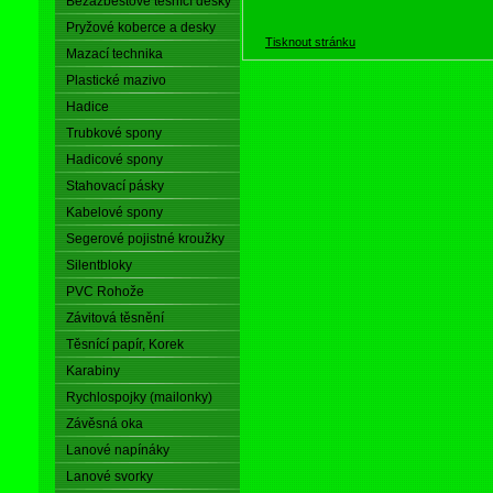
Bezazbestové těsnící desky
Pryžové koberce a desky
Tisknout stránku
Mazací technika
Plastické mazivo
Hadice
Trubkové spony
Hadicové spony
Stahovací pásky
Kabelové spony
Segerové pojistné kroužky
Silentbloky
PVC Rohože
Závitová těsnění
Těsnící papír, Korek
Karabiny
Rychlospojky (mailonky)
Závěsná oka
Lanové napínáky
Lanové svorky