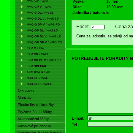
MVQ
GV
/
WAK
Výška:
15 mm
Síla:
15,00 mm
MVQ
GP V
/
WAG
Jednotka / balení:
ks
MVQ
G DL
/
WA DL
MVQ
G DL V
/
WAK LD
MVQ
G DP V
/
WAG RD
Počet:
Cena za 
MVQ
GP DL
/
WAS LD
Cena za jednotku se odvíjí od 
MVQ
GP DL V
/
WAG LD
MVQ
GP DP V
/
WAG RD
FPM
G
/
VIA
FPM
GP
/
VIAS
POTŘEBUJETE PORADIT? N
FPM
GP DL V
/
WAG LD
FPM
SPECIAL
ACM (PA)
G
/
WA
NBR GO / WAO
NBR GPO / WASO
O-kroužky
Manžety
Ploché těsnící kroužky
Pryžové těsnící šňůry
E-mail:
Mikroporézní šňůry
Tel.:
Kabelové průchodky