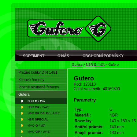
SORTIMENT
O NÁS
OBCHODNÍ PODMÍNKY
Gufera
>
NBR
G
/
WA
>
Gufero
Pružné kolíky DIN 1481
Gufero
Klínové řemeny
Kód: 123113
Ploché ozubené řemeny
Celní sazebník: 40169300
Gufera
Parametry
NBR
G
/
WA
NBR
GP
/
WAS
Typ:
G
NBR
GP DS AV
/
A/BS
Materiál:
NBR
NBR
SPECIAL
Rozměry:
140 x 180 x 15
MVQ
G
/
WA
Vnitřní průměr:
140 mm
MVQ
GP
/
WAS
Vnější průměr:
180 mm