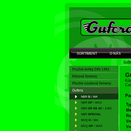
SORTIMENT
O NÁS
Gufe
Pružné kolíky DIN 1481
G
Klínové řemeny
Kód
Ploché ozubené řemeny
Cel
Gufera
Pa
NBR
G
/
WA
NBR
GP
/
WAS
Ty
NBR
GP DS AV
/
A/BS
Ma
NBR
SPECIAL
Ro
MVQ
G
/
WA
Vn
MVQ
GP
/
WAS
Vn