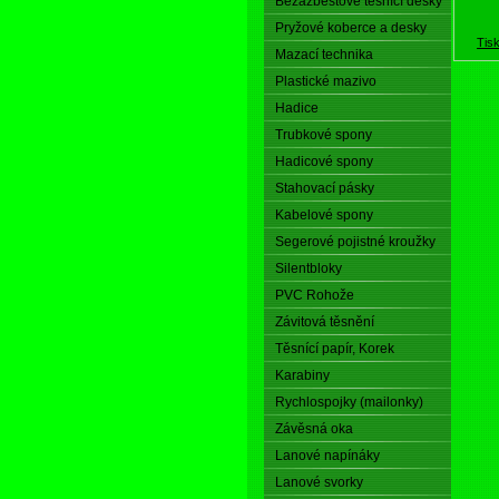
Bezazbestové těsnící desky
Pryžové koberce a desky
Tis
Mazací technika
Plastické mazivo
Hadice
Trubkové spony
Hadicové spony
Stahovací pásky
Kabelové spony
Segerové pojistné kroužky
Silentbloky
PVC Rohože
Závitová těsnění
Těsnící papír, Korek
Karabiny
Rychlospojky (mailonky)
Závěsná oka
Lanové napínáky
Lanové svorky