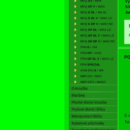
MVQ
GV
/
WAK
Vý
Síl
MVQ
GP V
/
WAG
Je
MVQ
G DL
/
WA DL
MVQ
G DL V
/
WAK LD
MVQ
G DP V
/
WAG RD
MVQ
GP DL
/
WAS LD
MVQ
GP DL V
/
WAG LD
MVQ
GP DP V
/
WAG RD
FPM
G
/
VIA
FPM
GP
/
VIAS
PO
FPM
GP DL V
/
WAG LD
FPM
SPECIAL
ACM (PA)
G
/
WA
NBR GO / WAO
NBR GPO / WASO
O-kroužky
Manžety
Ploché těsnící kroužky
Pryžové těsnící šňůry
E-m
Mikroporézní šňůry
Tel
Kabelové průchodky