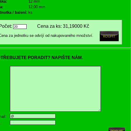
ška:
12 mm
a:
12,00 mm
dnotka / balení:
ks
Počet:
Cena za ks:
31,19000 Kč
Cena za jednotku se odvíjí od nakupovaného množství.
TŘEBUJETE PORADIT? NAPIŠTE NÁM.
ail:
.: