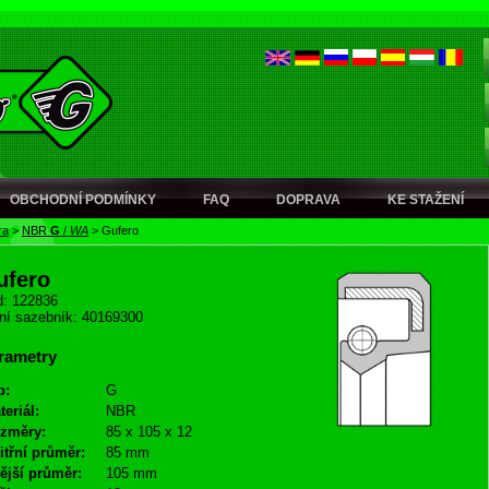
OBCHODNÍ PODMÍNKY
FAQ
DOPRAVA
KE STAŽENÍ
ra
>
NBR
G
/
WA
>
Gufero
ufero
: 122836
ní sazebník: 40169300
rametry
p:
G
teriál:
NBR
změry:
85 x 105 x 12
itřní průměr:
85 mm
ější průměr:
105 mm