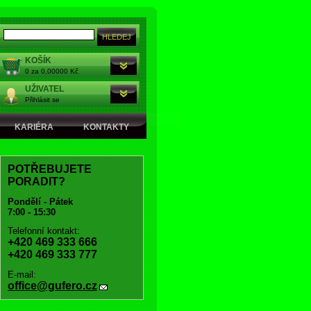
KOŠÍK
0 za 0,00000 Kč
UŽIVATEL
Přihlásit se
KARIÉRA
KONTAKTY
POTŘEBUJETE
PORADIT?
Pondělí - Pátek
7:00 - 15:30
Telefonní kontakt:
+420 469 333 666
+420 469 333 777
E-mail:
office@gufero.cz