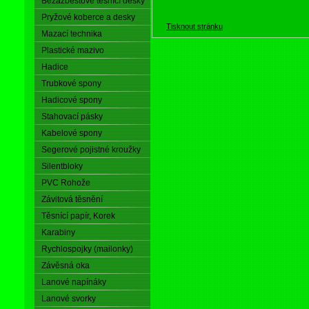
Bezazbestové těsnící desky
Pryžové koberce a desky
Tisknout stránku
Mazací technika
Plastické mazivo
Hadice
Trubkové spony
Hadicové spony
Stahovací pásky
Kabelové spony
Segerové pojistné kroužky
Silentbloky
PVC Rohože
Závitová těsnění
Těsnící papír, Korek
Karabiny
Rychlospojky (mailonky)
Závěsná oka
Lanové napínáky
Lanové svorky