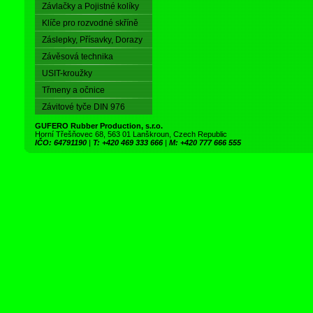
Závlačky a Pojistné kolíky
Klíče pro rozvodné skříně
Záslepky, Přísavky, Dorazy
Závěsová technika
USIT-kroužky
Třmeny a očnice
Závitové tyče DIN 976
GUFERO Rubber Production, s.r.o.
Horní Třešňovec 68, 563 01 Lanškroun, Czech Republic
IČO: 64791190
|
T: +420 469 333 666
|
M: +420 777 666 555