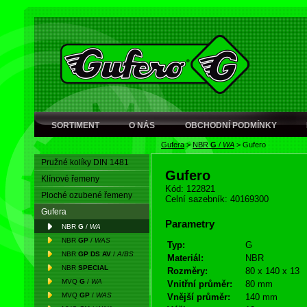
SORTIMENT
O NÁS
OBCHODNÍ PODMÍNKY
Gufera
>
NBR
G
/
WA
>
Gufero
Pružné kolíky DIN 1481
Gufero
Klínové řemeny
Kód: 122821
Ploché ozubené řemeny
Celní sazebník: 40169300
Gufera
Parametry
NBR
G
/
WA
NBR
GP
/
WAS
Typ:
G
NBR
GP DS AV
/
A/BS
Materiál:
NBR
NBR
SPECIAL
Rozměry:
80 x 140 x 13
MVQ
G
/
WA
Vnitřní průměr:
80 mm
MVQ
GP
/
WAS
Vnější průměr:
140 mm