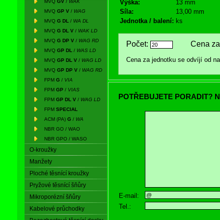
MVQ
GV
/
WAK
Výška:
13 mm
Síla:
13,00 mm
MVQ
GP V
/
WAG
Jednotka / balení:
ks
MVQ
G DL
/
WA DL
MVQ
G DL V
/
WAK LD
MVQ
G DP V
/
WAG RD
Počet:
Cena za 
MVQ
GP DL
/
WAS LD
Cena za jednotku se odvíjí od 
MVQ
GP DL V
/
WAG LD
MVQ
GP DP V
/
WAG RD
FPM
G
/
VIA
FPM
GP
/
VIAS
POTŘEBUJETE PORADIT? N
FPM
GP DL V
/
WAG LD
FPM
SPECIAL
ACM (PA)
G
/
WA
NBR GO / WAO
NBR GPO / WASO
O-kroužky
Manžety
Ploché těsnící kroužky
Pryžové těsnící šňůry
E-mail:
Mikroporézní šňůry
Tel.:
Kabelové průchodky