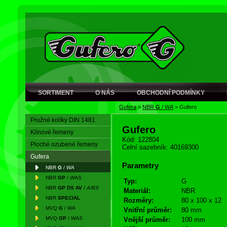
SORTIMENT
O NÁS
OBCHODNÍ PODMÍNKY
Gufera
>
NBR
G
/
WA
>
Gufero
Pružné kolíky DIN 1481
Gufero
Klínové řemeny
Kód: 122804
Ploché ozubené řemeny
Celní sazebník: 40169300
Gufera
Parametry
NBR
G
/
WA
NBR
GP
/
WAS
Typ:
G
NBR
GP DS AV
/
A/BS
Materiál:
NBR
NBR
SPECIAL
Rozměry:
80 x 100 x 12
MVQ
G
/
WA
Vnitřní průměr:
80 mm
MVQ
GP
/
WAS
Vnější průměr:
100 mm