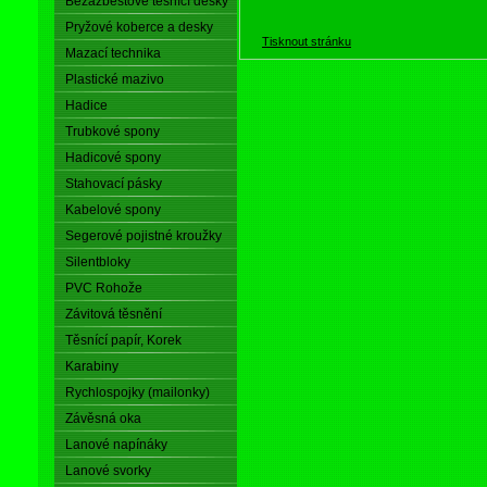
Bezazbestové těsnící desky
Pryžové koberce a desky
Tisknout stránku
Mazací technika
Plastické mazivo
Hadice
Trubkové spony
Hadicové spony
Stahovací pásky
Kabelové spony
Segerové pojistné kroužky
Silentbloky
PVC Rohože
Závitová těsnění
Těsnící papír, Korek
Karabiny
Rychlospojky (mailonky)
Závěsná oka
Lanové napínáky
Lanové svorky