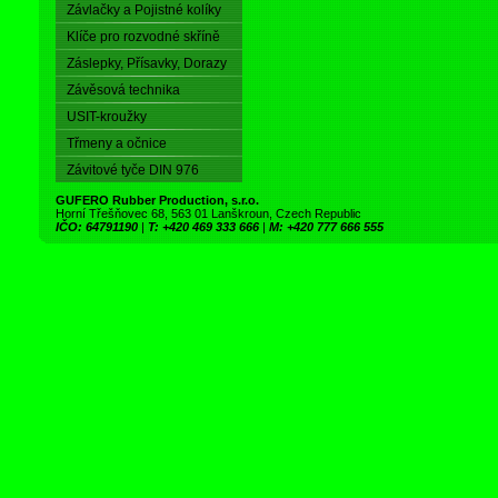
Závlačky a Pojistné kolíky
Klíče pro rozvodné skříně
Záslepky, Přísavky, Dorazy
Závěsová technika
USIT-kroužky
Třmeny a očnice
Závitové tyče DIN 976
GUFERO Rubber Production, s.r.o.
Horní Třešňovec 68, 563 01 Lanškroun, Czech Republic
IČO: 64791190
|
T: +420 469 333 666
|
M: +420 777 666 555