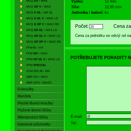
MVQ
GV
/
WAK
Výška:
12 mm
Síla:
12,00 mm
MVQ
GP V
/
WAG
Jednotka / balení:
ks
MVQ
G DL
/
WA DL
MVQ
G DL V
/
WAK LD
MVQ
G DP V
/
WAG RD
Počet:
Cena za 
MVQ
GP DL
/
WAS LD
Cena za jednotku se odvíjí od 
MVQ
GP DL V
/
WAG LD
MVQ
GP DP V
/
WAG RD
FPM
G
/
VIA
FPM
GP
/
VIAS
POTŘEBUJETE PORADIT? N
FPM
GP DL V
/
WAG LD
FPM
SPECIAL
ACM (PA)
G
/
WA
NBR GO / WAO
NBR GPO / WASO
O-kroužky
Manžety
Ploché těsnící kroužky
Pryžové těsnící šňůry
E-mail:
Mikroporézní šňůry
Tel.:
Kabelové průchodky