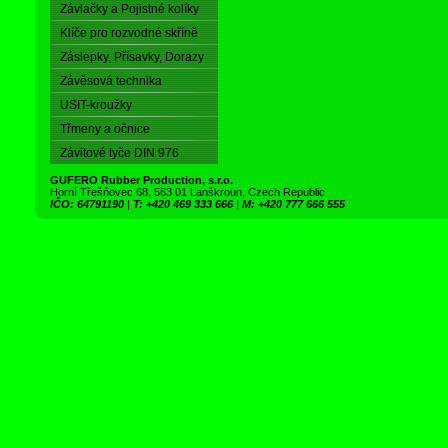
Závlačky a Pojistné kolíky
Klíče pro rozvodné skříně
Záslepky, Přísavky, Dorazy
Závěsová technika
USIT-kroužky
Třmeny a očnice
Závitové tyče DIN 976
GUFERO Rubber Production, s.r.o.
Horní Třešňovec 68, 563 01 Lanškroun, Czech Republic
IČO: 64791190
|
T: +420 469 333 666
|
M: +420 777 666 555