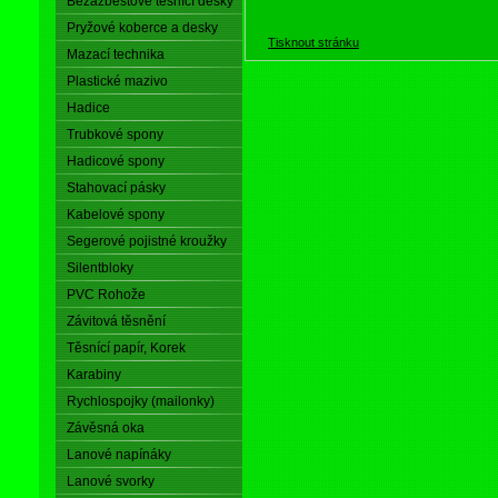
Bezazbestové těsnící desky
Pryžové koberce a desky
Tisknout stránku
Mazací technika
Plastické mazivo
Hadice
Trubkové spony
Hadicové spony
Stahovací pásky
Kabelové spony
Segerové pojistné kroužky
Silentbloky
PVC Rohože
Závitová těsnění
Těsnící papír, Korek
Karabiny
Rychlospojky (mailonky)
Závěsná oka
Lanové napínáky
Lanové svorky