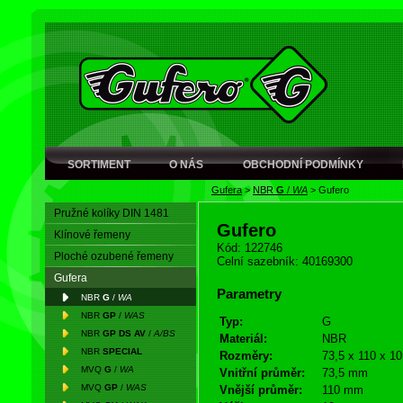
SORTIMENT
O NÁS
OBCHODNÍ PODMÍNKY
Gufera
>
NBR
G
/
WA
>
Gufero
Pružné kolíky DIN 1481
Gufero
Klínové řemeny
Kód: 122746
Ploché ozubené řemeny
Celní sazebník: 40169300
Gufera
Parametry
NBR
G
/
WA
NBR
GP
/
WAS
Typ:
G
NBR
GP DS AV
/
A/BS
Materiál:
NBR
NBR
SPECIAL
Rozměry:
73,5 x 110 x 10
MVQ
G
/
WA
Vnitřní průměr:
73,5 mm
MVQ
GP
/
WAS
Vnější průměr:
110 mm