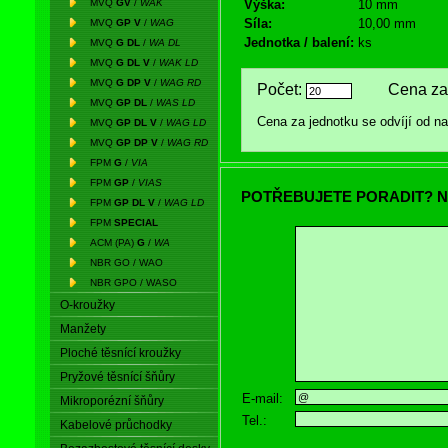
MVQ
GV
/
WAK
Výška:
10 mm
Síla:
10,00 mm
MVQ
GP V
/
WAG
Jednotka / balení:
ks
MVQ
G DL
/
WA DL
MVQ
G DL V
/
WAK LD
MVQ
G DP V
/
WAG RD
Počet:
Cena za 
MVQ
GP DL
/
WAS LD
Cena za jednotku se odvíjí od 
MVQ
GP DL V
/
WAG LD
MVQ
GP DP V
/
WAG RD
FPM
G
/
VIA
FPM
GP
/
VIAS
POTŘEBUJETE PORADIT? N
FPM
GP DL V
/
WAG LD
FPM
SPECIAL
ACM (PA)
G
/
WA
NBR GO / WAO
NBR GPO / WASO
O-kroužky
Manžety
Ploché těsnící kroužky
Pryžové těsnící šňůry
E-mail:
Mikroporézní šňůry
Tel.:
Kabelové průchodky