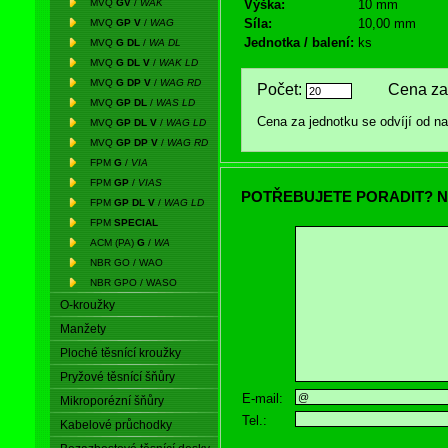
MVQ
GV
/
WAK
Výška:
10 mm
Síla:
10,00 mm
MVQ
GP V
/
WAG
Jednotka / balení:
ks
MVQ
G DL
/
WA DL
MVQ
G DL V
/
WAK LD
MVQ
G DP V
/
WAG RD
Počet:
Cena za 
MVQ
GP DL
/
WAS LD
Cena za jednotku se odvíjí od 
MVQ
GP DL V
/
WAG LD
MVQ
GP DP V
/
WAG RD
FPM
G
/
VIA
FPM
GP
/
VIAS
POTŘEBUJETE PORADIT? N
FPM
GP DL V
/
WAG LD
FPM
SPECIAL
ACM (PA)
G
/
WA
NBR GO / WAO
NBR GPO / WASO
O-kroužky
Manžety
Ploché těsnící kroužky
Pryžové těsnící šňůry
E-mail:
Mikroporézní šňůry
Tel.:
Kabelové průchodky