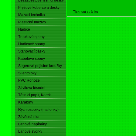
Bezazbestové těsnící desky
Pryžové koberce a desky
Tisknout stránku
Mazací technika
Plastické mazivo
Hadice
Trubkové spony
Hadicové spony
Stahovací pásky
Kabelové spony
Segerové pojistné kroužky
Silentbloky
PVC Rohože
Závitová těsnění
Těsnící papír, Korek
Karabiny
Rychlospojky (mailonky)
Závěsná oka
Lanové napínáky
Lanové svorky