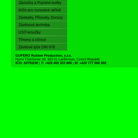
Závlačky a Pojistné kolíky
Klíče pro rozvodné skříně
Záslepky, Přísavky, Dorazy
Závěsová technika
USIT-kroužky
Třmeny a očnice
Závitové tyče DIN 976
GUFERO Rubber Production, s.r.o.
Horní Třešňovec 68, 563 01 Lanškroun, Czech Republic
IČO: 64791190
|
T: +420 469 333 666
|
M: +420 777 666 555