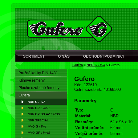
SORTIMENT
O NÁS
OBCHODNÍ PODMÍNKY
Gufera
>
NBR
G
/
WA
>
Gufero
Pružné kolíky DIN 1481
Gufero
Klínové řemeny
Kód: 122619
Ploché ozubené řemeny
Celní sazebník: 40169300
Gufera
Parametry
NBR
G
/
WA
NBR
GP
/
WAS
Typ:
G
NBR
GP DS AV
/
A/BS
Materiál:
NBR
NBR
SPECIAL
Rozměry:
62 x 95 x 10
MVQ
G
/
WA
Vnitřní průměr:
62 mm
MVQ
GP
/
WAS
Vnější průměr:
95 mm