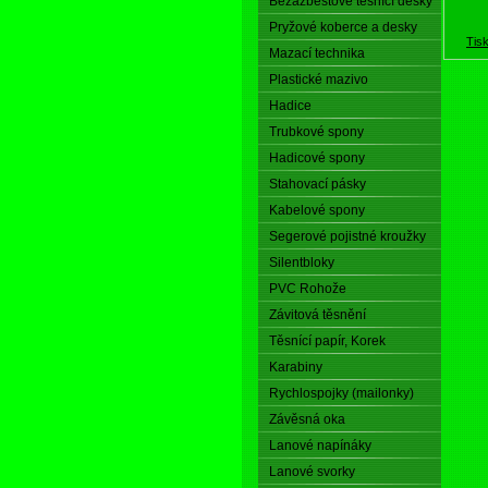
Bezazbestové těsnící desky
Pryžové koberce a desky
Tis
Mazací technika
Plastické mazivo
Hadice
Trubkové spony
Hadicové spony
Stahovací pásky
Kabelové spony
Segerové pojistné kroužky
Silentbloky
PVC Rohože
Závitová těsnění
Těsnící papír, Korek
Karabiny
Rychlospojky (mailonky)
Závěsná oka
Lanové napínáky
Lanové svorky