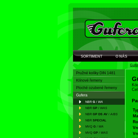
SORTIMENT
O NÁS
Gufe
Pružné kolíky DIN 1481
G
Klínové řemeny
Kód
Ploché ozubené řemeny
Cel
Gufera
Pa
NBR
G
/
WA
NBR
GP
/
WAS
Ty
NBR
GP DS AV
/
A/BS
Ma
NBR
SPECIAL
Ro
MVQ
G
/
WA
Vn
MVQ
GP
/
WAS
Vn