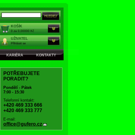
KOŠÍK
0 za 0,00000 Kč
UŽIVATEL
Přihlásit se
KARIÉRA
KONTAKTY
POTŘEBUJETE
PORADIT?
Pondělí - Pátek
7:00 - 15:30
Telefonní kontakt:
+420 469 333 666
+420 469 333 777
E-mail:
office@gufero.cz