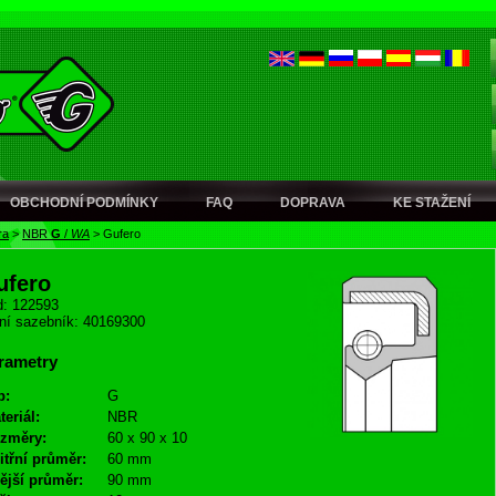
OBCHODNÍ PODMÍNKY
FAQ
DOPRAVA
KE STAŽENÍ
ra
>
NBR
G
/
WA
>
Gufero
ufero
: 122593
ní sazebník: 40169300
rametry
p:
G
teriál:
NBR
změry:
60 x 90 x 10
itřní průměr:
60 mm
ější průměr:
90 mm