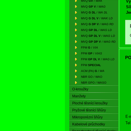
MVQ
GV
/
WAK
Vý
Síl
MVQ
GP V
/
WAG
Je
MVQ
G DL
/
WA DL
MVQ
G DL V
/
WAK LD
MVQ
G DP V
/
WAG RD
MVQ
GP DL
/
WAS LD
MVQ
GP DL V
/
WAG LD
MVQ
GP DP V
/
WAG RD
FPM
G
/
VIA
FPM
GP
/
VIAS
PO
FPM
GP DL V
/
WAG LD
FPM
SPECIAL
ACM (PA)
G
/
WA
NBR GO / WAO
NBR GPO / WASO
O-kroužky
Manžety
Ploché těsnící kroužky
Pryžové těsnící šňůry
E-m
Mikroporézní šňůry
Tel
Kabelové průchodky