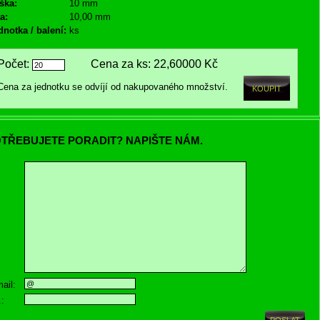
ška:
10 mm
a:
10,00 mm
dnotka / balení:
ks
Počet:
Cena za ks:
22,60000 Kč
Cena za jednotku se odvíjí od nakupovaného množství.
TŘEBUJETE PORADIT? NAPIŠTE NÁM.
ail:
.: