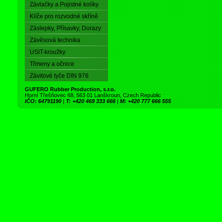
Závlačky a Pojistné kolíky
Klíče pro rozvodné skříně
Záslepky, Přísavky, Dorazy
Závěsová technika
USIT-kroužky
Třmeny a očnice
Závitové tyče DIN 976
GUFERO Rubber Production, s.r.o.
Horní Třešňovec 68, 563 01 Lanškroun, Czech Republic
IČO: 64791190
|
T: +420 469 333 666
|
M: +420 777 666 555