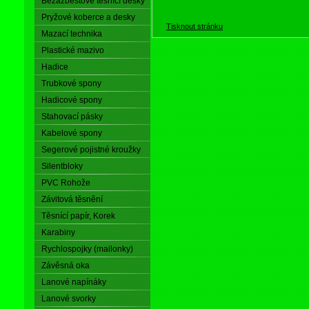
Bezazbestové těsnící desky
Pryžové koberce a desky
Tisknout stránku
Mazací technika
Plastické mazivo
Hadice
Trubkové spony
Hadicové spony
Stahovací pásky
Kabelové spony
Segerové pojistné kroužky
Silentbloky
PVC Rohože
Závitová těsnění
Těsnící papír, Korek
Karabiny
Rychlospojky (mailonky)
Závěsná oka
Lanové napínáky
Lanové svorky