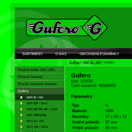
SORTIMENT
O NÁS
OBCHODNÍ PODMÍNKY
Gufera
>
NBR
G
/
WA
>
Gufero
Pružné kolíky DIN 1481
Gufero
Klínové řemeny
Kód: 122535
Ploché ozubené řemeny
Celní sazebník: 40169300
Gufera
Parametry
NBR
G
/
WA
NBR
GP
/
WAS
Typ:
G
NBR
GP DS AV
/
A/BS
Materiál:
NBR
NBR
SPECIAL
Rozměry:
57 x 80 x 12
MVQ
G
/
WA
Vnitřní průměr:
57 mm
MVQ
GP
/
WAS
Vnější průměr:
80 mm