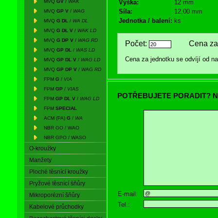
MVQ
GV
/
WAK
Výška:
12 mm
Síla:
12,00 mm
MVQ
GP V
/
WAG
Jednotka / balení:
ks
MVQ
G DL
/
WA DL
MVQ
G DL V
/
WAK LD
MVQ
G DP V
/
WAG RD
Počet:
Cena za 
MVQ
GP DL
/
WAS LD
Cena za jednotku se odvíjí od 
MVQ
GP DL V
/
WAG LD
MVQ
GP DP V
/
WAG RD
FPM
G
/
VIA
FPM
GP
/
VIAS
POTŘEBUJETE PORADIT? N
FPM
GP DL V
/
WAG LD
FPM
SPECIAL
ACM (PA)
G
/
WA
NBR GO / WAO
NBR GPO / WASO
O-kroužky
Manžety
Ploché těsnící kroužky
Pryžové těsnící šňůry
E-mail:
Mikroporézní šňůry
Tel.:
Kabelové průchodky