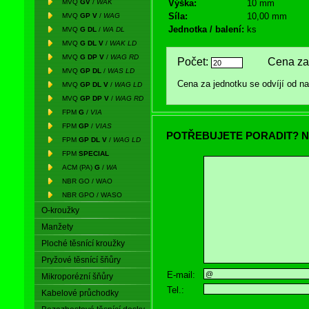
MVQ
GV
/
WAK
Výška:
10 mm
Síla:
10,00 mm
MVQ
GP V
/
WAG
Jednotka / balení:
ks
MVQ
G DL
/
WA DL
MVQ
G DL V
/
WAK LD
MVQ
G DP V
/
WAG RD
Počet:
Cena za 
MVQ
GP DL
/
WAS LD
Cena za jednotku se odvíjí od 
MVQ
GP DL V
/
WAG LD
MVQ
GP DP V
/
WAG RD
FPM
G
/
VIA
FPM
GP
/
VIAS
POTŘEBUJETE PORADIT? N
FPM
GP DL V
/
WAG LD
FPM
SPECIAL
ACM (PA)
G
/
WA
NBR GO / WAO
NBR GPO / WASO
O-kroužky
Manžety
Ploché těsnící kroužky
Pryžové těsnící šňůry
E-mail:
Mikroporézní šňůry
Tel.:
Kabelové průchodky