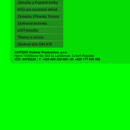
Závlačky a Pojistné kolíky
Klíče pro rozvodné skříně
Záslepky, Přísavky, Dorazy
Závěsová technika
USIT-kroužky
Třmeny a očnice
Závitové tyče DIN 976
GUFERO Rubber Production, s.r.o.
Horní Třešňovec 68, 563 01 Lanškroun, Czech Republic
IČO: 64791190
|
T: +420 469 333 666
|
M: +420 777 666 555