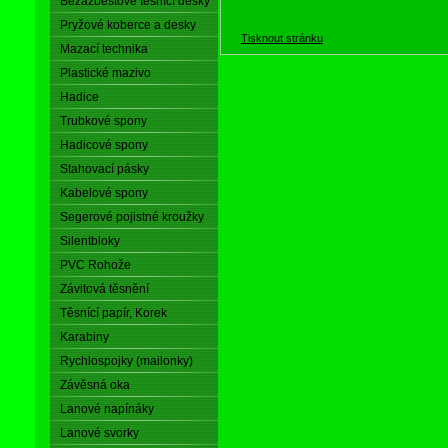
Bezazbestové těsnící desky
Pryžové koberce a desky
Tisknout stránku
Mazací technika
Plastické mazivo
Hadice
Trubkové spony
Hadicové spony
Stahovací pásky
Kabelové spony
Segerové pojistné kroužky
Silentbloky
PVC Rohože
Závitová těsnění
Těsnící papír, Korek
Karabiny
Rychlospojky (mailonky)
Závěsná oka
Lanové napínáky
Lanové svorky