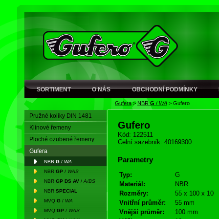
SORTIMENT
O NÁS
OBCHODNÍ PODMÍNKY
Gufera
>
NBR
G
/
WA
>
Gufero
Pružné kolíky DIN 1481
Gufero
Klínové řemeny
Kód: 122511
Ploché ozubené řemeny
Celní sazebník: 40169300
Gufera
Parametry
NBR
G
/
WA
NBR
GP
/
WAS
Typ:
G
NBR
GP DS AV
/
A/BS
Materiál:
NBR
NBR
SPECIAL
Rozměry:
55 x 100 x 10
MVQ
G
/
WA
Vnitřní průměr:
55 mm
MVQ
GP
/
WAS
Vnější průměr:
100 mm