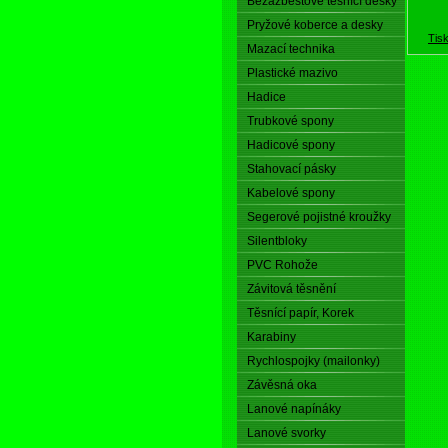
Bezazbestové těsnící desky
Pryžové koberce a desky
Tis
Mazací technika
Plastické mazivo
Hadice
Trubkové spony
Hadicové spony
Stahovací pásky
Kabelové spony
Segerové pojistné kroužky
Silentbloky
PVC Rohože
Závitová těsnění
Těsnící papír, Korek
Karabiny
Rychlospojky (mailonky)
Závěsná oka
Lanové napínáky
Lanové svorky