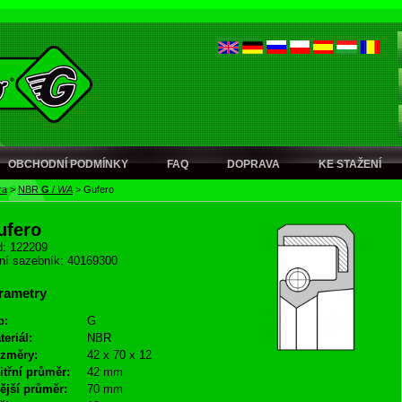
OBCHODNÍ PODMÍNKY
FAQ
DOPRAVA
KE STAŽENÍ
ra
>
NBR
G
/
WA
>
Gufero
ufero
: 122209
ní sazebník: 40169300
rametry
p:
G
teriál:
NBR
změry:
42 x 70 x 12
itřní průměr:
42 mm
ější průměr:
70 mm