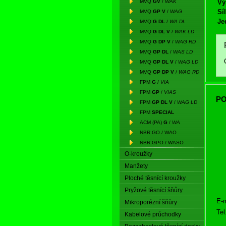
MVQ
GV
/
WAK
Vý
Síl
MVQ
GP V
/
WAG
Je
MVQ
G DL
/
WA DL
MVQ
G DL V
/
WAK LD
MVQ
G DP V
/
WAG RD
MVQ
GP DL
/
WAS LD
MVQ
GP DL V
/
WAG LD
MVQ
GP DP V
/
WAG RD
FPM
G
/
VIA
FPM
GP
/
VIAS
PO
FPM
GP DL V
/
WAG LD
FPM
SPECIAL
ACM (PA)
G
/
WA
NBR GO / WAO
NBR GPO / WASO
O-kroužky
Manžety
Ploché těsnící kroužky
Pryžové těsnící šňůry
E-m
Mikroporézní šňůry
Tel
Kabelové průchodky