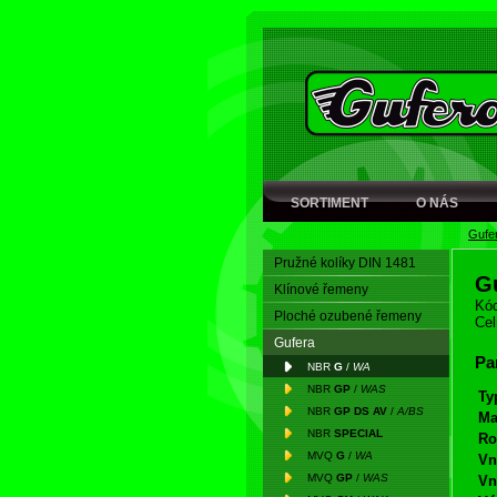
SORTIMENT
O NÁS
Gufe
Pružné kolíky DIN 1481
G
Klínové řemeny
Kód
Ploché ozubené řemeny
Cel
Gufera
Pa
NBR
G
/
WA
NBR
GP
/
WAS
Ty
NBR
GP DS AV
/
A/BS
Ma
NBR
SPECIAL
Ro
MVQ
G
/
WA
Vn
MVQ
GP
/
WAS
Vn