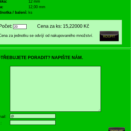
ška:
12 mm
a:
12,00 mm
dnotka / balení:
ks
Počet:
Cena za ks:
15,22000 Kč
Cena za jednotku se odvíjí od nakupovaného množství.
TŘEBUJETE PORADIT? NAPIŠTE NÁM.
ail:
.: