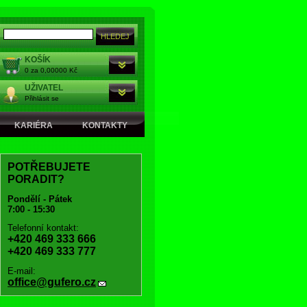
KOŠÍK
0 za 0,00000 Kč
UŽIVATEL
Přihlásit se
KARIÉRA
KONTAKTY
POTŘEBUJETE
PORADIT?
Pondělí - Pátek
7:00 - 15:30
Telefonní kontakt:
+420 469 333 666
+420 469 333 777
E-mail:
office@gufero.cz