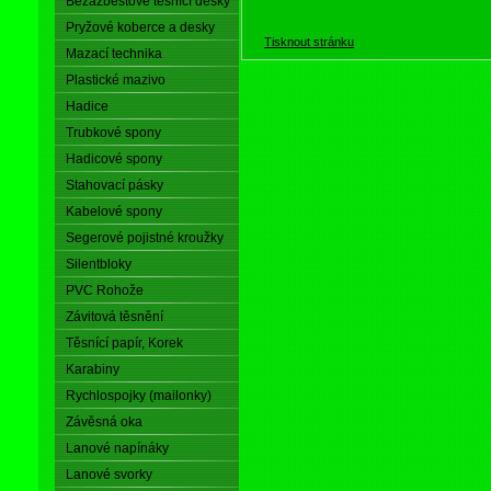
Bezazbestové těsnící desky
Pryžové koberce a desky
Tisknout stránku
Mazací technika
Plastické mazivo
Hadice
Trubkové spony
Hadicové spony
Stahovací pásky
Kabelové spony
Segerové pojistné kroužky
Silentbloky
PVC Rohože
Závitová těsnění
Těsnící papír, Korek
Karabiny
Rychlospojky (mailonky)
Závěsná oka
Lanové napínáky
Lanové svorky