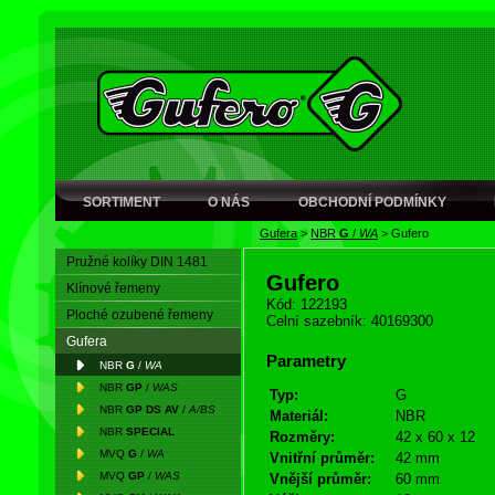
SORTIMENT
O NÁS
OBCHODNÍ PODMÍNKY
Gufera
>
NBR
G
/
WA
>
Gufero
Pružné kolíky DIN 1481
Gufero
Klínové řemeny
Kód: 122193
Ploché ozubené řemeny
Celní sazebník: 40169300
Gufera
Parametry
NBR
G
/
WA
NBR
GP
/
WAS
Typ:
G
NBR
GP DS AV
/
A/BS
Materiál:
NBR
NBR
SPECIAL
Rozměry:
42 x 60 x 12
MVQ
G
/
WA
Vnitřní průměr:
42 mm
MVQ
GP
/
WAS
Vnější průměr:
60 mm