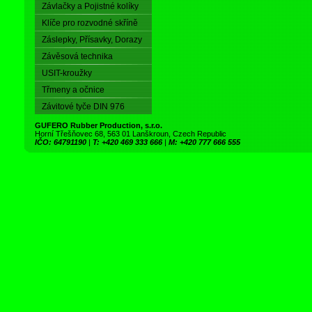
Závlačky a Pojistné kolíky
Klíče pro rozvodné skříně
Záslepky, Přísavky, Dorazy
Závěsová technika
USIT-kroužky
Třmeny a očnice
Závitové tyče DIN 976
GUFERO Rubber Production, s.r.o.
Horní Třešňovec 68, 563 01 Lanškroun, Czech Republic
IČO: 64791190
|
T: +420 469 333 666
|
M: +420 777 666 555