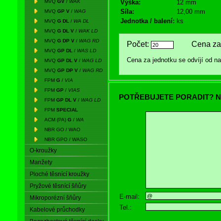
MVQ
GV
/
WAK
Výška:
12 mm
Síla:
12,00 mm
MVQ
GP V
/
WAG
Jednotka / balení:
ks
MVQ
G DL
/
WA DL
MVQ
G DL V
/
WAK LD
MVQ
G DP V
/
WAG RD
Počet:
Cena za 
MVQ
GP DL
/
WAS LD
Cena za jednotku se odvíjí od 
MVQ
GP DL V
/
WAG LD
MVQ
GP DP V
/
WAG RD
FPM
G
/
VIA
FPM
GP
/
VIAS
POTŘEBUJETE PORADIT? N
FPM
GP DL V
/
WAG LD
FPM
SPECIAL
ACM (PA)
G
/
WA
NBR GO / WAO
NBR GPO / WASO
O-kroužky
Manžety
Ploché těsnící kroužky
Pryžové těsnící šňůry
E-mail:
Mikroporézní šňůry
Tel.:
Kabelové průchodky