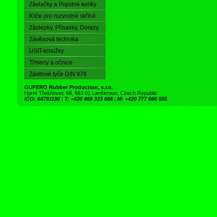
Závlačky a Pojistné kolíky
Klíče pro rozvodné skříně
Záslepky, Přísavky, Dorazy
Závěsová technika
USIT-kroužky
Třmeny a očnice
Závitové tyče DIN 976
GUFERO Rubber Production, s.r.o.
Horní Třešňovec 68, 563 01 Lanškroun, Czech Republic
IČO: 64791190
|
T: +420 469 333 666
|
M: +420 777 666 555