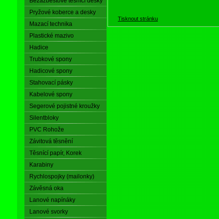
Bezazbestové těsnící desky
Pryžové koberce a desky
Tisknout stránku
Mazací technika
Plastické mazivo
Hadice
Trubkové spony
Hadicové spony
Stahovací pásky
Kabelové spony
Segerové pojistné kroužky
Silentbloky
PVC Rohože
Závitová těsnění
Těsnící papír, Korek
Karabiny
Rychlospojky (mailonky)
Závěsná oka
Lanové napínáky
Lanové svorky