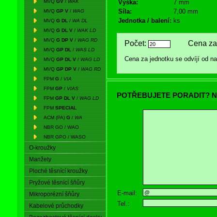
MVQ
GV
/
WAK
Výška:
7 mm
Síla:
7,00 mm
MVQ
GP V
/
WAG
Jednotka / balení:
ks
MVQ
G DL
/
WA DL
MVQ
G DL V
/
WAK LD
MVQ
G DP V
/
WAG RD
Počet:
Cena za 
MVQ
GP DL
/
WAS LD
Cena za jednotku se odvíjí od 
MVQ
GP DL V
/
WAG LD
MVQ
GP DP V
/
WAG RD
FPM
G
/
VIA
FPM
GP
/
VIAS
POTŘEBUJETE PORADIT? N
FPM
GP DL V
/
WAG LD
FPM
SPECIAL
ACM (PA)
G
/
WA
NBR GO / WAO
NBR GPO / WASO
O-kroužky
Manžety
Ploché těsnící kroužky
Pryžové těsnící šňůry
E-mail:
Mikroporézní šňůry
Tel.:
Kabelové průchodky