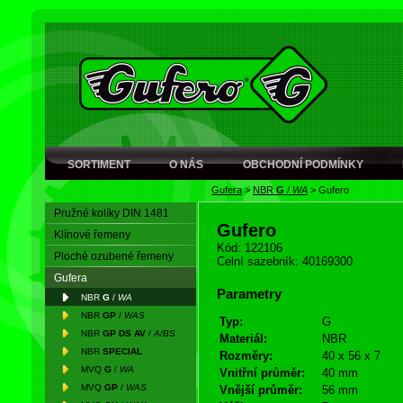
SORTIMENT
O NÁS
OBCHODNÍ PODMÍNKY
Gufera
>
NBR
G
/
WA
>
Gufero
Pružné kolíky DIN 1481
Gufero
Klínové řemeny
Kód: 122106
Ploché ozubené řemeny
Celní sazebník: 40169300
Gufera
Parametry
NBR
G
/
WA
NBR
GP
/
WAS
Typ:
G
NBR
GP DS AV
/
A/BS
Materiál:
NBR
NBR
SPECIAL
Rozměry:
40 x 56 x 7
MVQ
G
/
WA
Vnitřní průměr:
40 mm
MVQ
GP
/
WAS
Vnější průměr:
56 mm