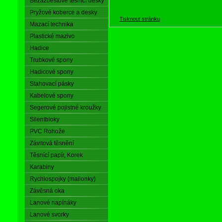
Bezazbestové těsnící desky
Pryžové koberce a desky
Tisknout stránku
Mazací technika
Plastické mazivo
Hadice
Trubkové spony
Hadicové spony
Stahovací pásky
Kabelové spony
Segerové pojistné kroužky
Silentbloky
PVC Rohože
Závitová těsnění
Těsnící papír, Korek
Karabiny
Rychlospojky (mailonky)
Závěsná oka
Lanové napínáky
Lanové svorky