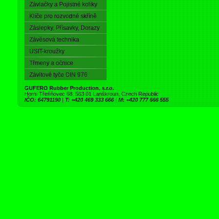
Závlačky a Pojistné kolíky
Klíče pro rozvodné skříně
Záslepky, Přísavky, Dorazy
Závěsová technika
USIT-kroužky
Třmeny a očnice
Závitové tyče DIN 976
GUFERO Rubber Production, s.r.o.
Horní Třešňovec 68, 563 01 Lanškroun, Czech Republic
IČO: 64791190
|
T: +420 469 333 666
|
M: +420 777 666 555