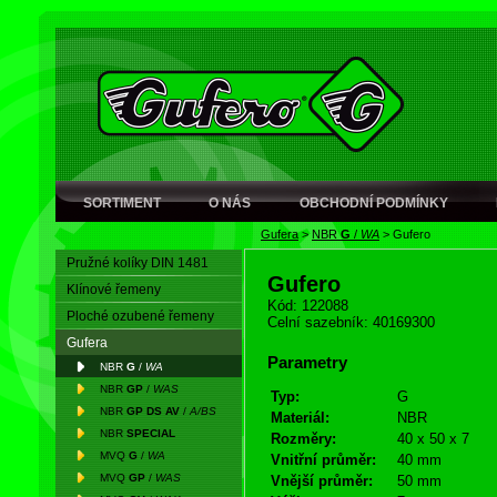
SORTIMENT
O NÁS
OBCHODNÍ PODMÍNKY
Gufera
>
NBR
G
/
WA
>
Gufero
Pružné kolíky DIN 1481
Gufero
Klínové řemeny
Kód: 122088
Ploché ozubené řemeny
Celní sazebník: 40169300
Gufera
Parametry
NBR
G
/
WA
NBR
GP
/
WAS
Typ:
G
NBR
GP DS AV
/
A/BS
Materiál:
NBR
NBR
SPECIAL
Rozměry:
40 x 50 x 7
MVQ
G
/
WA
Vnitřní průměr:
40 mm
MVQ
GP
/
WAS
Vnější průměr:
50 mm