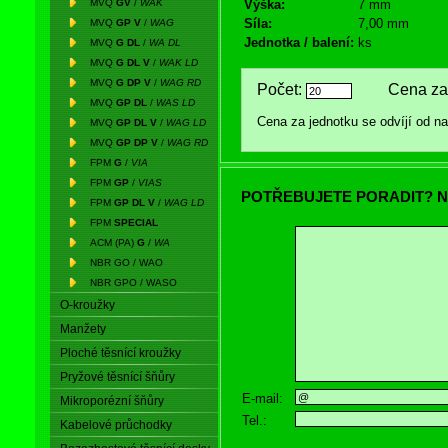
MVQ
GV
/
WAK
Výška:
7 mm
Síla:
7,00 mm
MVQ
GP V
/
WAG
Jednotka / balení:
ks
MVQ
G DL
/
WA DL
MVQ
G DL V
/
WAK LD
MVQ
G DP V
/
WAG RD
Počet:
Cena za 
MVQ
GP DL
/
WAS LD
Cena za jednotku se odvíjí od 
MVQ
GP DL V
/
WAG LD
MVQ
GP DP V
/
WAG RD
FPM
G
/
VIA
FPM
GP
/
VIAS
POTŘEBUJETE PORADIT? N
FPM
GP DL V
/
WAG LD
FPM
SPECIAL
ACM (PA)
G
/
WA
NBR GO / WAO
NBR GPO / WASO
O-kroužky
Manžety
Ploché těsnící kroužky
Pryžové těsnící šňůry
E-mail:
Mikroporézní šňůry
Tel.:
Kabelové průchodky