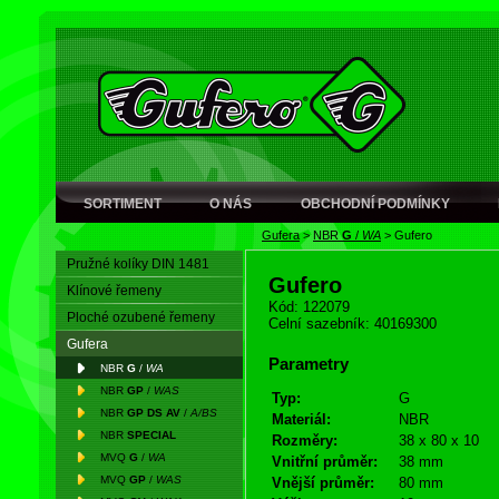
SORTIMENT
O NÁS
OBCHODNÍ PODMÍNKY
Gufera
>
NBR
G
/
WA
>
Gufero
Pružné kolíky DIN 1481
Gufero
Klínové řemeny
Kód: 122079
Ploché ozubené řemeny
Celní sazebník: 40169300
Gufera
Parametry
NBR
G
/
WA
NBR
GP
/
WAS
Typ:
G
NBR
GP DS AV
/
A/BS
Materiál:
NBR
NBR
SPECIAL
Rozměry:
38 x 80 x 10
MVQ
G
/
WA
Vnitřní průměr:
38 mm
MVQ
GP
/
WAS
Vnější průměr:
80 mm