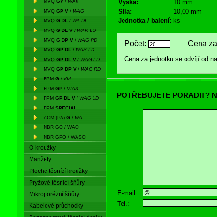
MVQ
GV
/
WAK
Výška:
10 mm
Síla:
10,00 mm
MVQ
GP V
/
WAG
Jednotka / balení:
ks
MVQ
G DL
/
WA DL
MVQ
G DL V
/
WAK LD
MVQ
G DP V
/
WAG RD
Počet:
Cena za 
MVQ
GP DL
/
WAS LD
Cena za jednotku se odvíjí od 
MVQ
GP DL V
/
WAG LD
MVQ
GP DP V
/
WAG RD
FPM
G
/
VIA
FPM
GP
/
VIAS
POTŘEBUJETE PORADIT? N
FPM
GP DL V
/
WAG LD
FPM
SPECIAL
ACM (PA)
G
/
WA
NBR GO / WAO
NBR GPO / WASO
O-kroužky
Manžety
Ploché těsnící kroužky
Pryžové těsnící šňůry
E-mail:
Mikroporézní šňůry
Tel.:
Kabelové průchodky