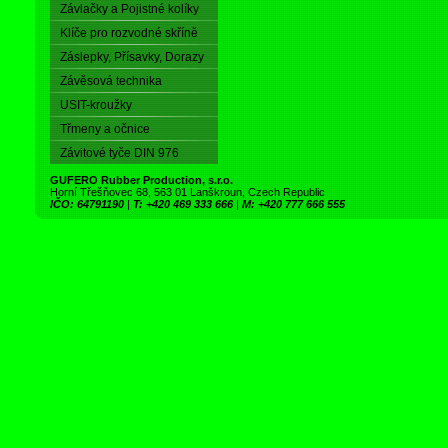
Závlačky a Pojistné kolíky
Klíče pro rozvodné skříně
Záslepky, Přísavky, Dorazy
Závěsová technika
USIT-kroužky
Třmeny a očnice
Závitové tyče DIN 976
GUFERO Rubber Production, s.r.o.
Horní Třešňovec 68, 563 01 Lanškroun, Czech Republic
IČO: 64791190
|
T: +420 469 333 666
|
M: +420 777 666 555