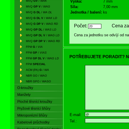
MVQ
GV
/
WAK
Výška:
7 mm
Síla:
7,00 mm
MVQ
GP V
/
WAG
Jednotka / balení:
ks
MVQ
G DL
/
WA DL
MVQ
G DL V
/
WAK LD
MVQ
G DP V
/
WAG RD
Počet:
Cena za 
MVQ
GP DL
/
WAS LD
Cena za jednotku se odvíjí od 
MVQ
GP DL V
/
WAG LD
MVQ
GP DP V
/
WAG RD
FPM
G
/
VIA
FPM
GP
/
VIAS
POTŘEBUJETE PORADIT? N
FPM
GP DL V
/
WAG LD
FPM
SPECIAL
ACM (PA)
G
/
WA
NBR GO / WAO
NBR GPO / WASO
O-kroužky
Manžety
Ploché těsnící kroužky
Pryžové těsnící šňůry
E-mail:
Mikroporézní šňůry
Tel.:
Kabelové průchodky