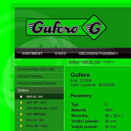
SORTIMENT
O NÁS
OBCHODNÍ PODMÍNKY
Gufera
>
NBR
G
/
WA
>
Gufero
Pružné kolíky DIN 1481
Gufero
Klínové řemeny
Kód: 122056
Ploché ozubené řemeny
Celní sazebník: 40169300
Gufera
Parametry
NBR
G
/
WA
NBR
GP
/
WAS
Typ:
G
NBR
GP DS AV
/
A/BS
Materiál:
NBR
NBR
SPECIAL
Rozměry:
38 x 58 x 7
MVQ
G
/
WA
Vnitřní průměr:
38 mm
MVQ
GP
/
WAS
Vnější průměr:
58 mm