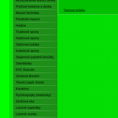
Bezazbestové těsnící desky
Pryžové koberce a desky
Tisknout stránku
Mazací technika
Plastické mazivo
Hadice
Trubkové spony
Hadicové spony
Stahovací pásky
Kabelové spony
Segerové pojistné kroužky
Silentbloky
PVC Rohože
Závitová těsnění
Těsnící papír, Korek
Karabiny
Rychlospojky (mailonky)
Závěsná oka
Lanové napínáky
Lanové svorky