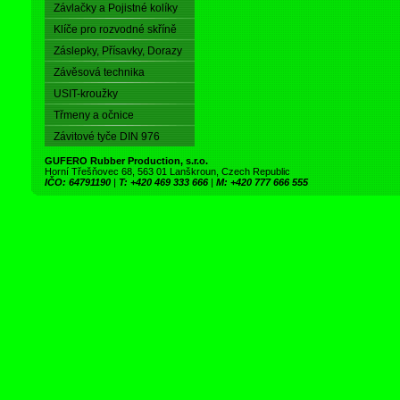
Závlačky a Pojistné kolíky
Klíče pro rozvodné skříně
Záslepky, Přísavky, Dorazy
Závěsová technika
USIT-kroužky
Třmeny a očnice
Závitové tyče DIN 976
GUFERO Rubber Production, s.r.o.
Horní Třešňovec 68, 563 01 Lanškroun, Czech Republic
IČO: 64791190
|
T: +420 469 333 666
|
M: +420 777 666 555