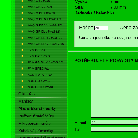
MVQ
GV
/
WAK
Výška:
7 mm
Síla:
7,00 mm
MVQ
GP V
/
WAG
Jednotka / balení:
ks
MVQ
G DL
/
WA DL
MVQ
G DL V
/
WAK LD
MVQ
G DP V
/
WAG RD
Počet:
Cena za 
MVQ
GP DL
/
WAS LD
Cena za jednotku se odvíjí od 
MVQ
GP DL V
/
WAG LD
MVQ
GP DP V
/
WAG RD
FPM
G
/
VIA
FPM
GP
/
VIAS
POTŘEBUJETE PORADIT? N
FPM
GP DL V
/
WAG LD
FPM
SPECIAL
ACM (PA)
G
/
WA
NBR GO / WAO
NBR GPO / WASO
O-kroužky
Manžety
Ploché těsnící kroužky
Pryžové těsnící šňůry
E-mail:
Mikroporézní šňůry
Tel.:
Kabelové průchodky