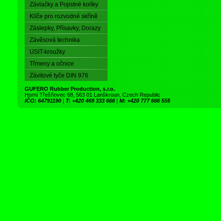
Závlačky a Pojistné kolíky
Klíče pro rozvodné skříně
Záslepky, Přísavky, Dorazy
Závěsová technika
USIT-kroužky
Třmeny a očnice
Závitové tyče DIN 976
GUFERO Rubber Production, s.r.o.
Horní Třešňovec 68, 563 01 Lanškroun, Czech Republic
IČO: 64791190
|
T: +420 469 333 666
|
M: +420 777 666 555