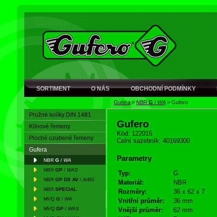
SORTIMENT
O NÁS
OBCHODNÍ PODMÍNKY
Gufera
>
NBR
G
/
WA
>
Gufero
Pružné kolíky DIN 1481
Gufero
Klínové řemeny
Kód: 122015
Ploché ozubené řemeny
Celní sazebník: 40169300
Gufera
Parametry
NBR
G
/
WA
NBR
GP
/
WAS
Typ:
G
NBR
GP DS AV
/
A/BS
Materiál:
NBR
NBR
SPECIAL
Rozměry:
36 x 62 x 7
MVQ
G
/
WA
Vnitřní průměr:
36 mm
MVQ
GP
/
WAS
Vnější průměr:
62 mm