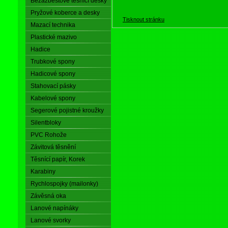
Bezazbestové těsnící desky
Pryžové koberce a desky
Tisknout stránku
Mazací technika
Plastické mazivo
Hadice
Trubkové spony
Hadicové spony
Stahovací pásky
Kabelové spony
Segerové pojistné kroužky
Silentbloky
PVC Rohože
Závitová těsnění
Těsnící papír, Korek
Karabiny
Rychlospojky (mailonky)
Závěsná oka
Lanové napínáky
Lanové svorky