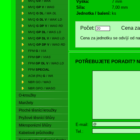
MVQ
GV
/
WAK
Výška:
7 mm
Síla:
7,00 mm
MVQ
GP V
/
WAG
Jednotka / balení:
ks
MVQ
G DL
/
WA DL
MVQ
G DL V
/
WAK LD
MVQ
G DP V
/
WAG RD
Počet:
Cena za 
MVQ
GP DL
/
WAS LD
Cena za jednotku se odvíjí od 
MVQ
GP DL V
/
WAG LD
MVQ
GP DP V
/
WAG RD
FPM
G
/
VIA
FPM
GP
/
VIAS
POTŘEBUJETE PORADIT? N
FPM
GP DL V
/
WAG LD
FPM
SPECIAL
ACM (PA)
G
/
WA
NBR GO / WAO
NBR GPO / WASO
O-kroužky
Manžety
Ploché těsnící kroužky
Pryžové těsnící šňůry
E-mail:
Mikroporézní šňůry
Tel.:
Kabelové průchodky