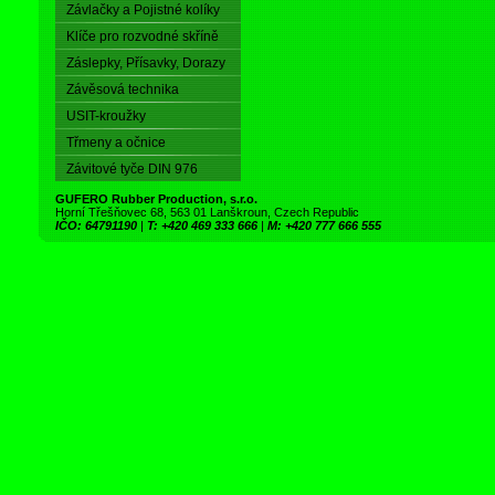
Závlačky a Pojistné kolíky
Klíče pro rozvodné skříně
Záslepky, Přísavky, Dorazy
Závěsová technika
USIT-kroužky
Třmeny a očnice
Závitové tyče DIN 976
GUFERO Rubber Production, s.r.o.
Horní Třešňovec 68, 563 01 Lanškroun, Czech Republic
IČO: 64791190
|
T: +420 469 333 666
|
M: +420 777 666 555