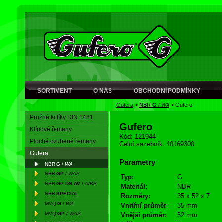
SORTIMENT
O NÁS
OBCHODNÍ PODMÍNKY
Gufera
>
NBR
G
/
WA
>
Gufero
Pružné kolíky DIN 1481
Gufero
Klínové řemeny
Kód: 121944
Ploché ozubené řemeny
Celní sazebník: 40169300
Gufera
Parametry
NBR
G
/
WA
NBR
GP
/
WAS
Typ:
G
NBR
GP DS AV
/
A/BS
Materiál:
NBR
NBR
SPECIAL
Rozměry:
35 x 52 x 7
MVQ
G
/
WA
Vnitřní průměr:
35 mm
MVQ
GP
/
WAS
Vnější průměr:
52 mm