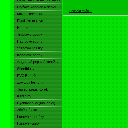
Bezazbestové těsnící desky
Pryžové koberce a desky
Tisknout stránku
Mazací technika
Plastické mazivo
Hadice
Trubkové spony
Hadicové spony
Stahovací pásky
Kabelové spony
Segerové pojistné kroužky
Silentbloky
PVC Rohože
Závitová těsnění
Těsnící papír, Korek
Karabiny
Rychlospojky (mailonky)
Závěsná oka
Lanové napínáky
Lanové svorky