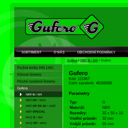
SORTIMENT
O NÁS
OBCHODNÍ PODMÍNKY
Gufera
>
NBR
G
/
WA
>
Gufero
Pružné kolíky DIN 1481
Gufero
Klínové řemeny
Kód: 121867
Ploché ozubené řemeny
Celní sazebník: 40169300
Gufera
Parametry
NBR
G
/
WA
NBR
GP
/
WAS
Typ:
G
NBR
GP DS AV
/
A/BS
Materiál:
NBR
NBR
SPECIAL
Rozměry:
32 x 55 x 10
MVQ
G
/
WA
Vnitřní průměr:
32 mm
MVQ
GP
/
WAS
Vnější průměr:
55 mm