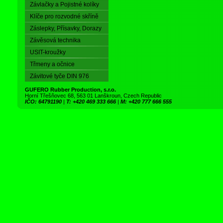
Závlačky a Pojistné kolíky
Klíče pro rozvodné skříně
Záslepky, Přísavky, Dorazy
Závěsová technika
USIT-kroužky
Třmeny a očnice
Závitové tyče DIN 976
GUFERO Rubber Production, s.r.o.
Horní Třešňovec 68, 563 01 Lanškroun, Czech Republic
IČO: 64791190
|
T: +420 469 333 666
|
M: +420 777 666 555