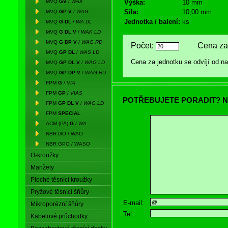
MVQ
GV
/
WAK
Výška:
10 mm
Síla:
10,00 mm
MVQ
GP V
/
WAG
Jednotka / balení:
ks
MVQ
G DL
/
WA DL
MVQ
G DL V
/
WAK LD
MVQ
G DP V
/
WAG RD
Počet:
Cena za 
MVQ
GP DL
/
WAS LD
Cena za jednotku se odvíjí od 
MVQ
GP DL V
/
WAG LD
MVQ
GP DP V
/
WAG RD
FPM
G
/
VIA
FPM
GP
/
VIAS
POTŘEBUJETE PORADIT? N
FPM
GP DL V
/
WAG LD
FPM
SPECIAL
ACM (PA)
G
/
WA
NBR GO / WAO
NBR GPO / WASO
O-kroužky
Manžety
Ploché těsnící kroužky
Pryžové těsnící šňůry
E-mail:
Mikroporézní šňůry
Tel.:
Kabelové průchodky