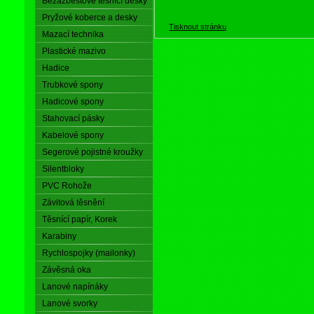
Bezazbestové těsnící desky
Pryžové koberce a desky
Tisknout stránku
Mazací technika
Plastické mazivo
Hadice
Trubkové spony
Hadicové spony
Stahovací pásky
Kabelové spony
Segerové pojistné kroužky
Silentbloky
PVC Rohože
Závitová těsnění
Těsnící papír, Korek
Karabiny
Rychlospojky (mailonky)
Závěsná oka
Lanové napínáky
Lanové svorky