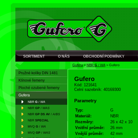
SORTIMENT
O NÁS
OBCHODNÍ PODMÍNKY
Gufera
>
NBR
G
/
WA
>
Gufero
Pružné kolíky DIN 1481
Gufero
Klínové řemeny
Kód: 121641
Ploché ozubené řemeny
Celní sazebník: 40169300
Gufera
Parametry
NBR
G
/
WA
NBR
GP
/
WAS
Typ:
G
NBR
GP DS AV
/
A/BS
Materiál:
NBR
NBR
SPECIAL
Rozměry:
26 x 42 x 10
MVQ
G
/
WA
Vnitřní průměr:
26 mm
MVQ
GP
/
WAS
Vnější průměr:
42 mm