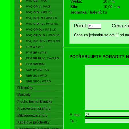
MVQ
GV
/
WAK
Výška:
10 mm
Síla:
10,00 mm
MVQ
GP V
/
WAG
Jednotka / balení:
ks
MVQ
G DL
/
WA DL
MVQ
G DL V
/
WAK LD
MVQ
G DP V
/
WAG RD
Počet:
Cena za 
MVQ
GP DL
/
WAS LD
Cena za jednotku se odvíjí od 
MVQ
GP DL V
/
WAG LD
MVQ
GP DP V
/
WAG RD
FPM
G
/
VIA
FPM
GP
/
VIAS
POTŘEBUJETE PORADIT? N
FPM
GP DL V
/
WAG LD
FPM
SPECIAL
ACM (PA)
G
/
WA
NBR GO / WAO
NBR GPO / WASO
O-kroužky
Manžety
Ploché těsnící kroužky
Pryžové těsnící šňůry
E-mail:
Mikroporézní šňůry
Tel.:
Kabelové průchodky