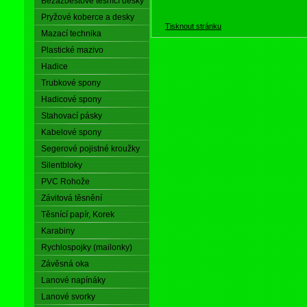
Bezazbestové těsnící desky
Pryžové koberce a desky
Tisknout stránku
Mazací technika
Plastické mazivo
Hadice
Trubkové spony
Hadicové spony
Stahovací pásky
Kabelové spony
Segerové pojistné kroužky
Silentbloky
PVC Rohože
Závitová těsnění
Těsnící papír, Korek
Karabiny
Rychlospojky (mailonky)
Závěsná oka
Lanové napínáky
Lanové svorky