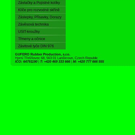
Závlačky a Pojistné kolíky
Klíče pro rozvodné skříně
Záslepky, Přísavky, Dorazy
Závěsová technika
USIT-kroužky
Třmeny a očnice
Závitové tyče DIN 976
GUFERO Rubber Production, s.r.o.
Horní Třešňovec 68, 563 01 Lanškroun, Czech Republic
IČO: 64791190
|
T: +420 469 333 666
|
M: +420 777 666 555