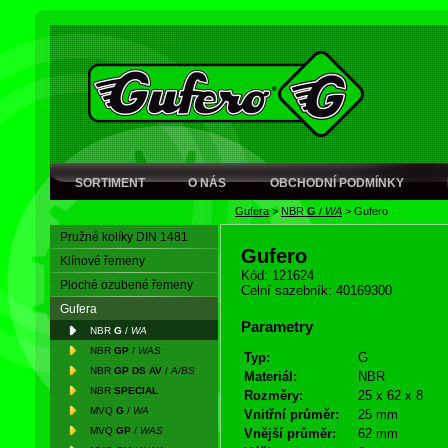
SORTIMENT
O NÁS
OBCHODNÍ PODMÍNKY
Gufera
>
NBR
G
/
WA
>
Gufero
Pružné kolíky DIN 1481
Gufero
Klínové řemeny
Kód: 121624
Ploché ozubené řemeny
Celní sazebník: 40169300
Gufera
Parametry
NBR
G
/
WA
NBR
GP
/
WAS
Typ:
G
NBR
GP DS AV
/
A/BS
Materiál:
NBR
NBR
SPECIAL
Rozměry:
25 x 62 x 8
MVQ
G
/
WA
Vnitřní průměr:
25 mm
MVQ
GP
/
WAS
Vnější průměr:
62 mm