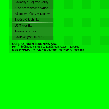
Závlačky a Pojistné kolíky
Klíče pro rozvodné skříně
Záslepky, Přísavky, Dorazy
Závěsová technika
USIT-kroužky
Třmeny a očnice
Závitové tyče DIN 976
GUFERO Rubber Production, s.r.o.
Horní Třešňovec 68, 563 01 Lanškroun, Czech Republic
IČO: 64791190
|
T: +420 469 333 666
|
M: +420 777 666 555