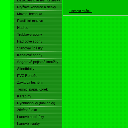
Bezazbestové těsnící desky
Pryžové koberce a desky
Tisknout stránku
Mazací technika
Plastické mazivo
Hadice
Trubkové spony
Hadicové spony
Stahovací pásky
Kabelové spony
Segerové pojistné kroužky
Silentbloky
PVC Rohože
Závitová těsnění
Těsnící papír, Korek
Karabiny
Rychlospojky (mailonky)
Závěsná oka
Lanové napínáky
Lanové svorky