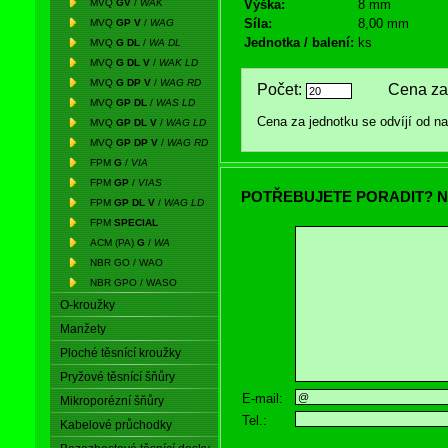
MVQ
GV
/
WAK
Výška:
8 mm
Síla:
8,00 mm
MVQ
GP V
/
WAG
Jednotka / balení:
ks
MVQ
G DL
/
WA DL
MVQ
G DL V
/
WAK LD
MVQ
G DP V
/
WAG RD
Počet:
Cena za 
MVQ
GP DL
/
WAS LD
Cena za jednotku se odvíjí od 
MVQ
GP DL V
/
WAG LD
MVQ
GP DP V
/
WAG RD
FPM
G
/
VIA
FPM
GP
/
VIAS
POTŘEBUJETE PORADIT? N
FPM
GP DL V
/
WAG LD
FPM
SPECIAL
ACM (PA)
G
/
WA
NBR GO / WAO
NBR GPO / WASO
O-kroužky
Manžety
Ploché těsnící kroužky
Pryžové těsnící šňůry
E-mail:
Mikroporézní šňůry
Tel.:
Kabelové průchodky