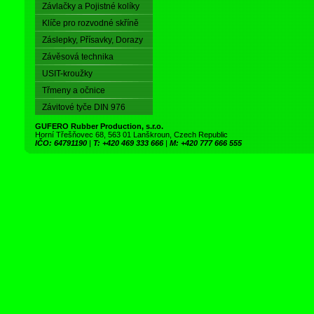
Závlačky a Pojistné kolíky
Klíče pro rozvodné skříně
Záslepky, Přísavky, Dorazy
Závěsová technika
USIT-kroužky
Třmeny a očnice
Závitové tyče DIN 976
GUFERO Rubber Production, s.r.o.
Horní Třešňovec 68, 563 01 Lanškroun, Czech Republic
IČO: 64791190
|
T: +420 469 333 666
|
M: +420 777 666 555