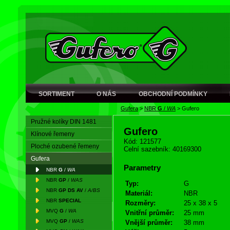
SORTIMENT
O NÁS
OBCHODNÍ PODMÍNKY
Gufera
>
NBR
G
/
WA
>
Gufero
Pružné kolíky DIN 1481
Gufero
Klínové řemeny
Kód: 121577
Ploché ozubené řemeny
Celní sazebník: 40169300
Gufera
Parametry
NBR
G
/
WA
NBR
GP
/
WAS
Typ:
G
NBR
GP DS AV
/
A/BS
Materiál:
NBR
NBR
SPECIAL
Rozměry:
25 x 38 x 5
MVQ
G
/
WA
Vnitřní průměr:
25 mm
MVQ
GP
/
WAS
Vnější průměr:
38 mm