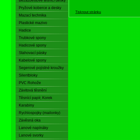
Bezazbestové těsnící desky
Pryžové koberce a desky
Tisknout stránku
Mazací technika
Plastické mazivo
Hadice
Trubkové spony
Hadicové spony
Stahovací pásky
Kabelové spony
Segerové pojistné kroužky
Silentbloky
PVC Rohože
Závitová těsnění
Těsnící papír, Korek
Karabiny
Rychlospojky (mailonky)
Závěsná oka
Lanové napínáky
Lanové svorky