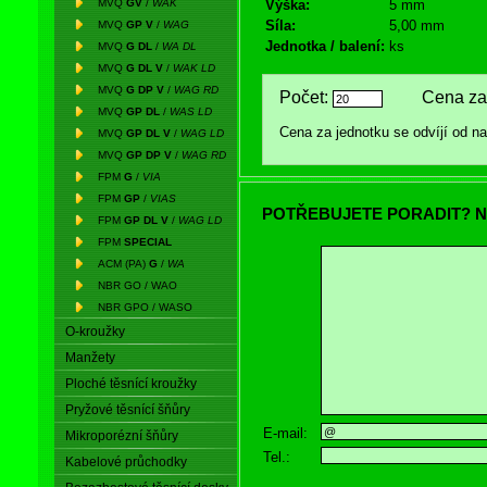
MVQ
GV
/
WAK
Výška:
5 mm
Síla:
5,00 mm
MVQ
GP V
/
WAG
Jednotka / balení:
ks
MVQ
G DL
/
WA DL
MVQ
G DL V
/
WAK LD
MVQ
G DP V
/
WAG RD
Počet:
Cena za 
MVQ
GP DL
/
WAS LD
Cena za jednotku se odvíjí od 
MVQ
GP DL V
/
WAG LD
MVQ
GP DP V
/
WAG RD
FPM
G
/
VIA
FPM
GP
/
VIAS
POTŘEBUJETE PORADIT? N
FPM
GP DL V
/
WAG LD
FPM
SPECIAL
ACM (PA)
G
/
WA
NBR GO / WAO
NBR GPO / WASO
O-kroužky
Manžety
Ploché těsnící kroužky
Pryžové těsnící šňůry
E-mail:
Mikroporézní šňůry
Tel.:
Kabelové průchodky