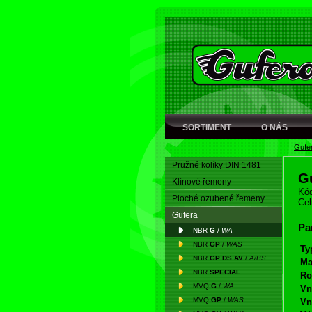
SORTIMENT
O NÁS
Gufe
Pružné kolíky DIN 1481
G
Klínové řemeny
Kód
Ploché ozubené řemeny
Cel
Gufera
Pa
NBR
G
/
WA
NBR
GP
/
WAS
Ty
NBR
GP DS AV
/
A/BS
Ma
NBR
SPECIAL
Ro
MVQ
G
/
WA
Vn
MVQ
GP
/
WAS
Vn