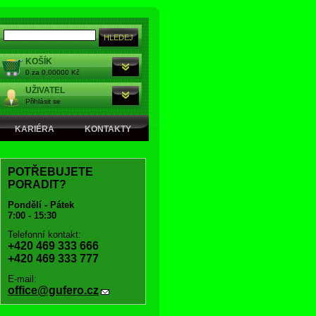
KOŠÍK
0 za 0,00000 Kč
UŽIVATEL
Přihlásit se
KARIÉRA
KONTAKTY
POTŘEBUJETE
PORADIT?
Pondělí - Pátek
7:00 - 15:30
Telefonní kontakt:
+420 469 333 666
+420 469 333 777
E-mail:
office@gufero.cz