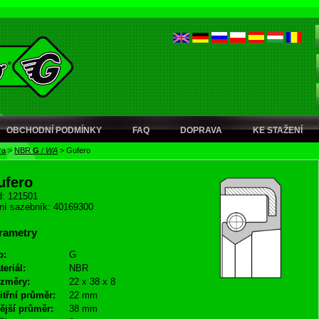
OBCHODNÍ PODMÍNKY
FAQ
DOPRAVA
KE STAŽENÍ
ra
>
NBR
G
/
WA
>
Gufero
ufero
: 121501
ní sazebník: 40169300
rametry
p:
G
teriál:
NBR
změry:
22 x 38 x 8
itřní průměr:
22 mm
ější průměr:
38 mm