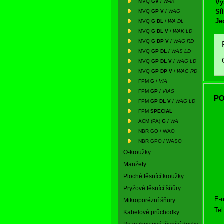
MVQ
GV
/
WAK
Vý
Síl
MVQ
GP V
/
WAG
Je
MVQ
G DL
/
WA DL
MVQ
G DL V
/
WAK LD
MVQ
G DP V
/
WAG RD
MVQ
GP DL
/
WAS LD
MVQ
GP DL V
/
WAG LD
MVQ
GP DP V
/
WAG RD
FPM
G
/
VIA
FPM
GP
/
VIAS
PO
FPM
GP DL V
/
WAG LD
FPM
SPECIAL
ACM (PA)
G
/
WA
NBR GO / WAO
NBR GPO / WASO
O-kroužky
Manžety
Ploché těsnící kroužky
Pryžové těsnící šňůry
E-m
Mikroporézní šňůry
Tel
Kabelové průchodky