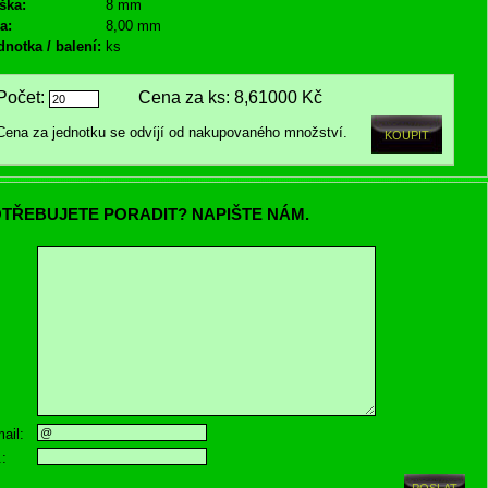
ška:
8 mm
a:
8,00 mm
dnotka / balení:
ks
Počet:
Cena za ks:
8,61000 Kč
Cena za jednotku se odvíjí od nakupovaného množství.
TŘEBUJETE PORADIT? NAPIŠTE NÁM.
ail:
.: