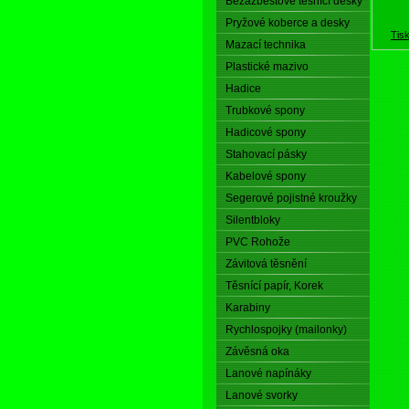
Bezazbestové těsnící desky
Pryžové koberce a desky
Tis
Mazací technika
Plastické mazivo
Hadice
Trubkové spony
Hadicové spony
Stahovací pásky
Kabelové spony
Segerové pojistné kroužky
Silentbloky
PVC Rohože
Závitová těsnění
Těsnící papír, Korek
Karabiny
Rychlospojky (mailonky)
Závěsná oka
Lanové napínáky
Lanové svorky