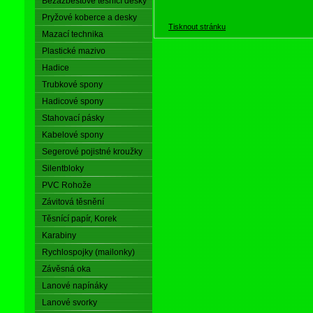
Bezazbestové těsnící desky
Pryžové koberce a desky
Tisknout stránku
Mazací technika
Plastické mazivo
Hadice
Trubkové spony
Hadicové spony
Stahovací pásky
Kabelové spony
Segerové pojistné kroužky
Silentbloky
PVC Rohože
Závitová těsnění
Těsnící papír, Korek
Karabiny
Rychlospojky (mailonky)
Závěsná oka
Lanové napínáky
Lanové svorky