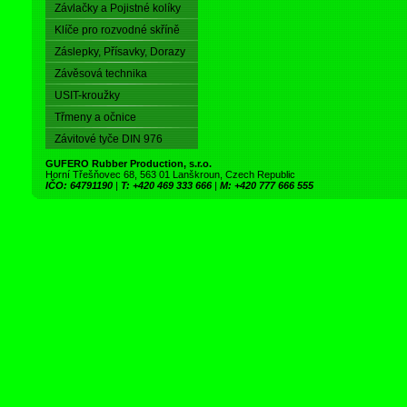
Závlačky a Pojistné kolíky
Klíče pro rozvodné skříně
Záslepky, Přísavky, Dorazy
Závěsová technika
USIT-kroužky
Třmeny a očnice
Závitové tyče DIN 976
GUFERO Rubber Production, s.r.o.
Horní Třešňovec 68, 563 01 Lanškroun, Czech Republic
IČO: 64791190
|
T: +420 469 333 666
|
M: +420 777 666 555