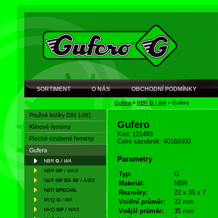
SORTIMENT
O NÁS
OBCHODNÍ PODMÍNKY
Gufera
>
NBR
G
/
WA
>
Gufero
Pružné kolíky DIN 1481
Gufero
Klínové řemeny
Kód: 121493
Ploché ozubené řemeny
Celní sazebník: 40169300
Gufera
Parametry
NBR
G
/
WA
NBR
GP
/
WAS
Typ:
G
NBR
GP DS AV
/
A/BS
Materiál:
NBR
NBR
SPECIAL
Rozměry:
22 x 35 x 7
MVQ
G
/
WA
Vnitřní průměr:
22 mm
MVQ
GP
/
WAS
Vnější průměr:
35 mm