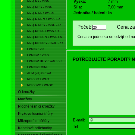
MVQ
GV
/
WAK
Výška:
7 mm
Síla:
7,00 mm
MVQ
GP V
/
WAG
Jednotka / balení:
ks
MVQ
G DL
/
WA DL
MVQ
G DL V
/
WAK LD
MVQ
G DP V
/
WAG RD
Počet:
Cena za 
MVQ
GP DL
/
WAS LD
Cena za jednotku se odvíjí od 
MVQ
GP DL V
/
WAG LD
MVQ
GP DP V
/
WAG RD
FPM
G
/
VIA
FPM
GP
/
VIAS
POTŘEBUJETE PORADIT? N
FPM
GP DL V
/
WAG LD
FPM
SPECIAL
ACM (PA)
G
/
WA
NBR GO / WAO
NBR GPO / WASO
O-kroužky
Manžety
Ploché těsnící kroužky
Pryžové těsnící šňůry
E-mail:
Mikroporézní šňůry
Tel.:
Kabelové průchodky