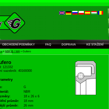
OBCHODNÍ PODMÍNKY
FAQ
DOPRAVA
KE STAŽENÍ
ra
>
NBR
G
/
WA
>
Gufero
ufero
: 121332
ní sazebník: 40169300
rametry
p:
G
teriál:
NBR
změry:
18 x 26 x 6
itřní průměr:
18 mm
ější průměr:
26 mm