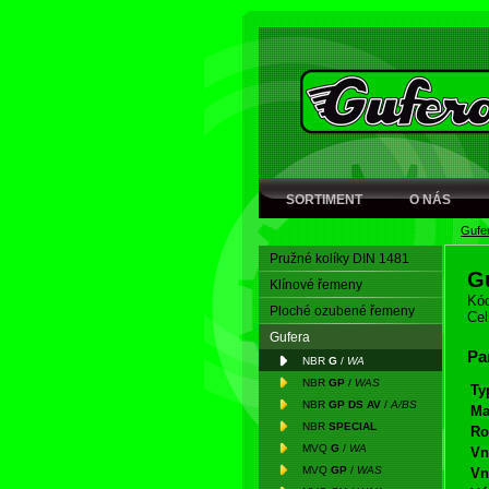
SORTIMENT
O NÁS
Gufe
Pružné kolíky DIN 1481
G
Klínové řemeny
Kód
Ploché ozubené řemeny
Cel
Gufera
Pa
NBR
G
/
WA
NBR
GP
/
WAS
Ty
NBR
GP DS AV
/
A/BS
Ma
NBR
SPECIAL
Ro
MVQ
G
/
WA
Vn
MVQ
GP
/
WAS
Vn