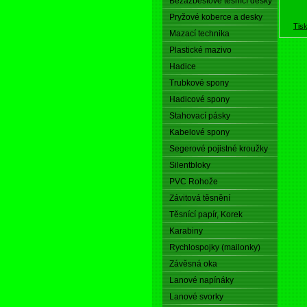
Bezazbestové těsnící desky
Pryžové koberce a desky
Tis
Mazací technika
Plastické mazivo
Hadice
Trubkové spony
Hadicové spony
Stahovací pásky
Kabelové spony
Segerové pojistné kroužky
Silentbloky
PVC Rohože
Závitová těsnění
Těsnící papír, Korek
Karabiny
Rychlospojky (mailonky)
Závěsná oka
Lanové napínáky
Lanové svorky