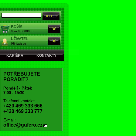
KOŠÍK
0 za 0,00000 Kč
UŽIVATEL
Přihlásit se
KARIÉRA
KONTAKTY
POTŘEBUJETE
PORADIT?
Pondělí - Pátek
7:00 - 15:30
Telefonní kontakt:
+420 469 333 666
+420 469 333 777
E-mail:
office@gufero.cz