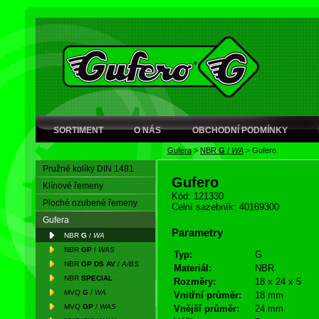
SORTIMENT
O NÁS
OBCHODNÍ PODMÍNKY
Gufera
>
NBR
G
/
WA
>
Gufero
Pružné kolíky DIN 1481
Gufero
Klínové řemeny
Kód: 121330
Ploché ozubené řemeny
Celní sazebník: 40169300
Gufera
Parametry
NBR
G
/
WA
NBR
GP
/
WAS
Typ:
G
NBR
GP DS AV
/
A/BS
Materiál:
NBR
NBR
SPECIAL
Rozměry:
18 x 24 x 5
MVQ
G
/
WA
Vnitřní průměr:
18 mm
MVQ
GP
/
WAS
Vnější průměr:
24 mm