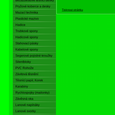
Bezazbestové těsnící desky
Pryžové koberce a desky
Tisknout stránku
Mazací technika
Plastické mazivo
Hadice
Trubkové spony
Hadicové spony
Stahovací pásky
Kabelové spony
Segerové pojistné kroužky
Silentbloky
PVC Rohože
Závitová těsnění
Těsnící papír, Korek
Karabiny
Rychlospojky (mailonky)
Závěsná oka
Lanové napínáky
Lanové svorky