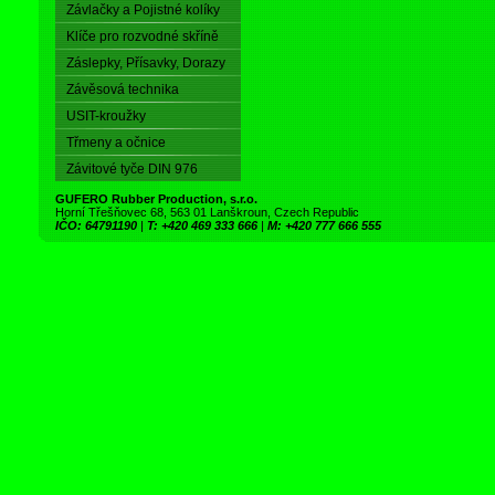
Závlačky a Pojistné kolíky
Klíče pro rozvodné skříně
Záslepky, Přísavky, Dorazy
Závěsová technika
USIT-kroužky
Třmeny a očnice
Závitové tyče DIN 976
GUFERO Rubber Production, s.r.o.
Horní Třešňovec 68, 563 01 Lanškroun, Czech Republic
IČO: 64791190
|
T: +420 469 333 666
|
M: +420 777 666 555