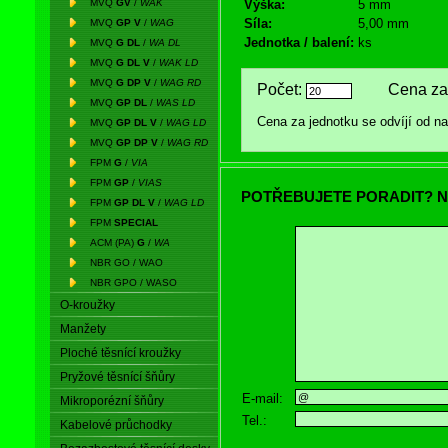
MVQ
GV
/
WAK
Výška:
5 mm
Síla:
5,00 mm
MVQ
GP V
/
WAG
Jednotka / balení:
ks
MVQ
G DL
/
WA DL
MVQ
G DL V
/
WAK LD
MVQ
G DP V
/
WAG RD
Počet:
Cena za 
MVQ
GP DL
/
WAS LD
Cena za jednotku se odvíjí od 
MVQ
GP DL V
/
WAG LD
MVQ
GP DP V
/
WAG RD
FPM
G
/
VIA
FPM
GP
/
VIAS
POTŘEBUJETE PORADIT? N
FPM
GP DL V
/
WAG LD
FPM
SPECIAL
ACM (PA)
G
/
WA
NBR GO / WAO
NBR GPO / WASO
O-kroužky
Manžety
Ploché těsnící kroužky
Pryžové těsnící šňůry
E-mail:
Mikroporézní šňůry
Tel.:
Kabelové průchodky