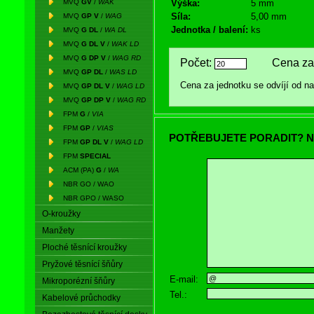
MVQ
GV
/
WAK
Výška:
5 mm
Síla:
5,00 mm
MVQ
GP V
/
WAG
Jednotka / balení:
ks
MVQ
G DL
/
WA DL
MVQ
G DL V
/
WAK LD
MVQ
G DP V
/
WAG RD
Počet:
Cena za 
MVQ
GP DL
/
WAS LD
Cena za jednotku se odvíjí od 
MVQ
GP DL V
/
WAG LD
MVQ
GP DP V
/
WAG RD
FPM
G
/
VIA
FPM
GP
/
VIAS
POTŘEBUJETE PORADIT? N
FPM
GP DL V
/
WAG LD
FPM
SPECIAL
ACM (PA)
G
/
WA
NBR GO / WAO
NBR GPO / WASO
O-kroužky
Manžety
Ploché těsnící kroužky
Pryžové těsnící šňůry
E-mail:
Mikroporézní šňůry
Tel.:
Kabelové průchodky