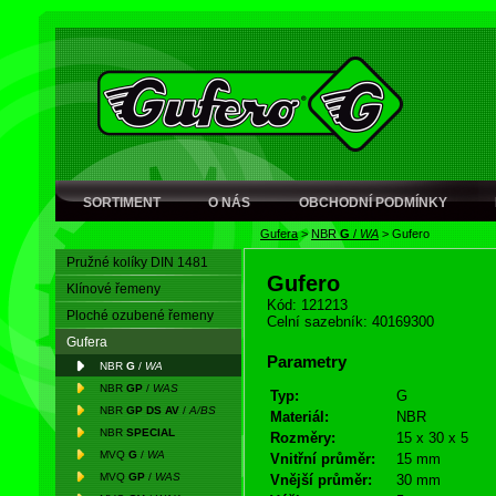
SORTIMENT
O NÁS
OBCHODNÍ PODMÍNKY
Gufera
>
NBR
G
/
WA
>
Gufero
Pružné kolíky DIN 1481
Gufero
Klínové řemeny
Kód: 121213
Ploché ozubené řemeny
Celní sazebník: 40169300
Gufera
Parametry
NBR
G
/
WA
NBR
GP
/
WAS
Typ:
G
NBR
GP DS AV
/
A/BS
Materiál:
NBR
NBR
SPECIAL
Rozměry:
15 x 30 x 5
MVQ
G
/
WA
Vnitřní průměr:
15 mm
MVQ
GP
/
WAS
Vnější průměr:
30 mm