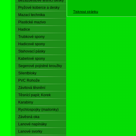
Bezazbestové těsnící desky
Pryžové koberce a desky
Tisknout stránku
Mazací technika
Plastické mazivo
Hadice
Trubkové spony
Hadicové spony
Stahovací pásky
Kabelové spony
Segerové pojistné kroužky
Silentbloky
PVC Rohože
Závitová těsnění
Těsnící papír, Korek
Karabiny
Rychlospojky (mailonky)
Závěsná oka
Lanové napínáky
Lanové svorky