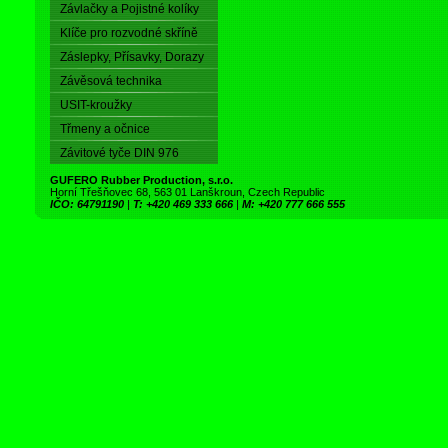
Závlačky a Pojistné kolíky
Klíče pro rozvodné skříně
Záslepky, Přísavky, Dorazy
Závěsová technika
USIT-kroužky
Třmeny a očnice
Závitové tyče DIN 976
GUFERO Rubber Production, s.r.o.
Horní Třešňovec 68, 563 01 Lanškroun, Czech Republic
IČO: 64791190
|
T: +420 469 333 666
|
M: +420 777 666 555