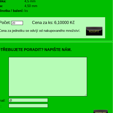
ška:
4,5 mm
a:
4,50 mm
dnotka / balení:
ks
Počet:
Cena za ks:
6,10000 Kč
Cena za jednotku se odvíjí od nakupovaného množství.
TŘEBUJETE PORADIT? NAPIŠTE NÁM.
ail:
.: