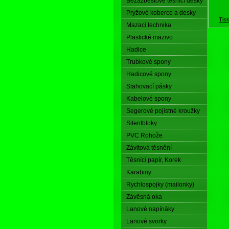
Bezazbestové těsnící desky
Pryžové koberce a desky
Tis
Mazací technika
Plastické mazivo
Hadice
Trubkové spony
Hadicové spony
Stahovací pásky
Kabelové spony
Segerové pojistné kroužky
Silentbloky
PVC Rohože
Závitová těsnění
Těsnící papír, Korek
Karabiny
Rychlospojky (mailonky)
Závěsná oka
Lanové napínáky
Lanové svorky