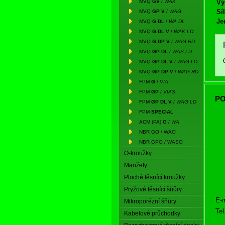
MVQ
GV
/
WAK
Vý
Síl
MVQ
GP V
/
WAG
Je
MVQ
G DL
/
WA DL
MVQ
G DL V
/
WAK LD
MVQ
G DP V
/
WAG RD
MVQ
GP DL
/
WAS LD
MVQ
GP DL V
/
WAG LD
MVQ
GP DP V
/
WAG RD
FPM
G
/
VIA
FPM
GP
/
VIAS
PO
FPM
GP DL V
/
WAG LD
FPM
SPECIAL
ACM (PA)
G
/
WA
NBR GO / WAO
NBR GPO / WASO
O-kroužky
Manžety
Ploché těsnící kroužky
Pryžové těsnící šňůry
E-m
Mikroporézní šňůry
Tel
Kabelové průchodky