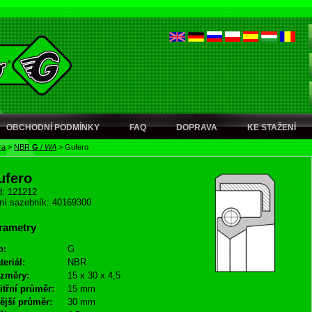
OBCHODNÍ PODMÍNKY
FAQ
DOPRAVA
KE STAŽENÍ
ra
>
NBR
G
/
WA
>
Gufero
ufero
: 121212
ní sazebník: 40169300
rametry
p:
G
teriál:
NBR
změry:
15 x 30 x 4,5
itřní průměr:
15 mm
ější průměr:
30 mm