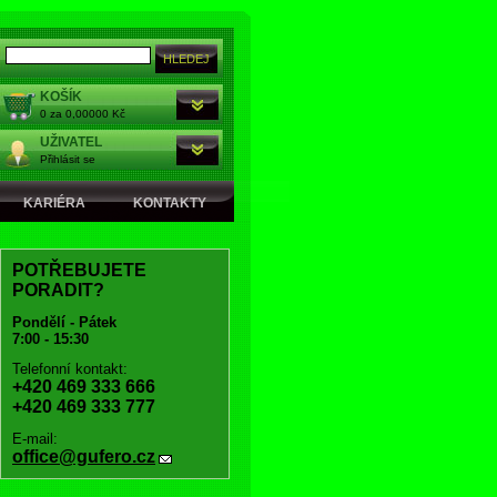
KOŠÍK
0 za 0,00000 Kč
UŽIVATEL
Přihlásit se
KARIÉRA
KONTAKTY
POTŘEBUJETE
PORADIT?
Pondělí - Pátek
7:00 - 15:30
Telefonní kontakt:
+420 469 333 666
+420 469 333 777
E-mail:
office@gufero.cz