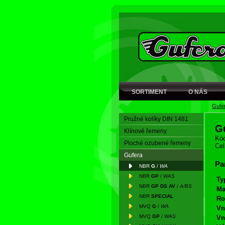
SORTIMENT
O NÁS
Gufe
Pružné kolíky DIN 1481
G
Klínové řemeny
Kód
Ploché ozubené řemeny
Cel
Gufera
Pa
NBR
G
/
WA
NBR
GP
/
WAS
Ty
NBR
GP DS AV
/
A/BS
Ma
NBR
SPECIAL
Ro
MVQ
G
/
WA
Vn
MVQ
GP
/
WAS
Vn