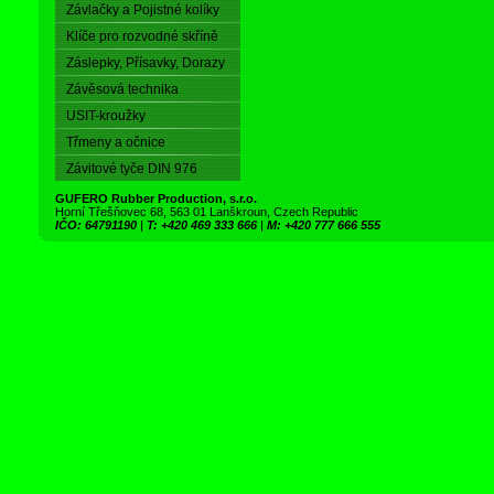
Závlačky a Pojistné kolíky
Klíče pro rozvodné skříně
Záslepky, Přísavky, Dorazy
Závěsová technika
USIT-kroužky
Třmeny a očnice
Závitové tyče DIN 976
GUFERO Rubber Production, s.r.o.
Horní Třešňovec 68, 563 01 Lanškroun, Czech Republic
IČO: 64791190
|
T: +420 469 333 666
|
M: +420 777 666 555