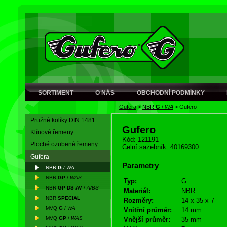
SORTIMENT
O NÁS
OBCHODNÍ PODMÍNKY
Gufera
>
NBR
G
/
WA
>
Gufero
Pružné kolíky DIN 1481
Gufero
Klínové řemeny
Kód: 121191
Ploché ozubené řemeny
Celní sazebník: 40169300
Gufera
Parametry
NBR
G
/
WA
NBR
GP
/
WAS
Typ:
G
NBR
GP DS AV
/
A/BS
Materiál:
NBR
NBR
SPECIAL
Rozměry:
14 x 35 x 7
MVQ
G
/
WA
Vnitřní průměr:
14 mm
MVQ
GP
/
WAS
Vnější průměr:
35 mm