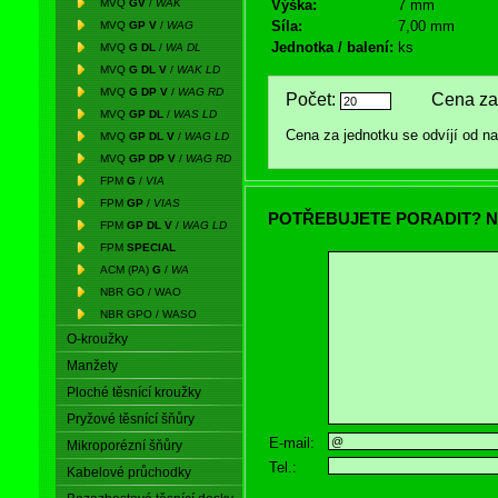
MVQ
GV
/
WAK
Výška:
7 mm
Síla:
7,00 mm
MVQ
GP V
/
WAG
Jednotka / balení:
ks
MVQ
G DL
/
WA DL
MVQ
G DL V
/
WAK LD
MVQ
G DP V
/
WAG RD
Počet:
Cena za 
MVQ
GP DL
/
WAS LD
Cena za jednotku se odvíjí od 
MVQ
GP DL V
/
WAG LD
MVQ
GP DP V
/
WAG RD
FPM
G
/
VIA
FPM
GP
/
VIAS
POTŘEBUJETE PORADIT? N
FPM
GP DL V
/
WAG LD
FPM
SPECIAL
ACM (PA)
G
/
WA
NBR GO / WAO
NBR GPO / WASO
O-kroužky
Manžety
Ploché těsnící kroužky
Pryžové těsnící šňůry
E-mail:
Mikroporézní šňůry
Tel.:
Kabelové průchodky