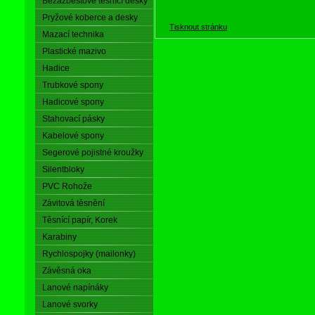
Bezazbestové těsnící desky
Pryžové koberce a desky
Tisknout stránku
Mazací technika
Plastické mazivo
Hadice
Trubkové spony
Hadicové spony
Stahovací pásky
Kabelové spony
Segerové pojistné kroužky
Silentbloky
PVC Rohože
Závitová těsnění
Těsnící papír, Korek
Karabiny
Rychlospojky (mailonky)
Závěsná oka
Lanové napínáky
Lanové svorky