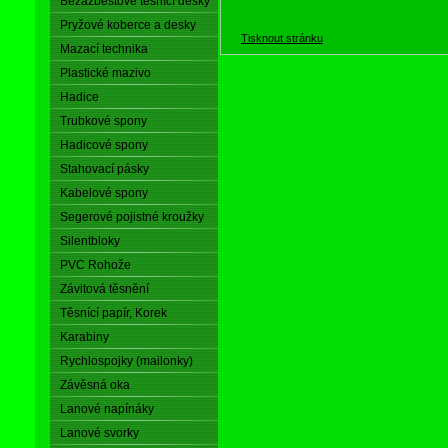
Bezazbestové těsnící desky
Pryžové koberce a desky
Tisknout stránku
Mazací technika
Plastické mazivo
Hadice
Trubkové spony
Hadicové spony
Stahovací pásky
Kabelové spony
Segerové pojistné kroužky
Silentbloky
PVC Rohože
Závitová těsnění
Těsnící papír, Korek
Karabiny
Rychlospojky (mailonky)
Závěsná oka
Lanové napínáky
Lanové svorky