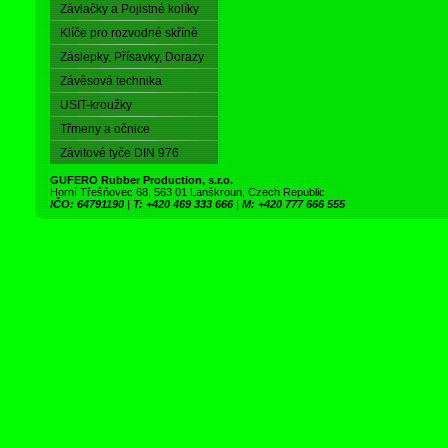
Závlačky a Pojistné kolíky
Klíče pro rozvodné skříně
Záslepky, Přísavky, Dorazy
Závěsová technika
USIT-kroužky
Třmeny a očnice
Závitové tyče DIN 976
GUFERO Rubber Production, s.r.o.
Horní Třešňovec 68, 563 01 Lanškroun, Czech Republic
IČO: 64791190
|
T: +420 469 333 666
|
M: +420 777 666 555