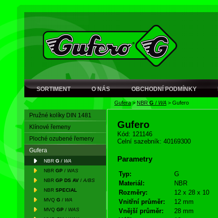
SORTIMENT
O NÁS
OBCHODNÍ PODMÍNKY
Gufera
>
NBR
G
/
WA
>
Gufero
Pružné kolíky DIN 1481
Gufero
Klínové řemeny
Kód: 121146
Ploché ozubené řemeny
Celní sazebník: 40169300
Gufera
Parametry
NBR
G
/
WA
NBR
GP
/
WAS
Typ:
G
NBR
GP DS AV
/
A/BS
Materiál:
NBR
NBR
SPECIAL
Rozměry:
12 x 28 x 10
MVQ
G
/
WA
Vnitřní průměr:
12 mm
MVQ
GP
/
WAS
Vnější průměr:
28 mm