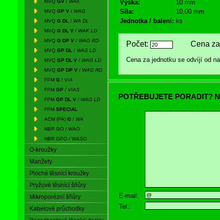
MVQ
GV
/
WAK
Výška:
10 mm
Síla:
10,00 mm
MVQ
GP V
/
WAG
Jednotka / balení:
ks
MVQ
G DL
/
WA DL
MVQ
G DL V
/
WAK LD
MVQ
G DP V
/
WAG RD
Počet:
Cena za 
MVQ
GP DL
/
WAS LD
Cena za jednotku se odvíjí od 
MVQ
GP DL V
/
WAG LD
MVQ
GP DP V
/
WAG RD
FPM
G
/
VIA
FPM
GP
/
VIAS
POTŘEBUJETE PORADIT? N
FPM
GP DL V
/
WAG LD
FPM
SPECIAL
ACM (PA)
G
/
WA
NBR GO / WAO
NBR GPO / WASO
O-kroužky
Manžety
Ploché těsnící kroužky
Pryžové těsnící šňůry
E-mail:
Mikroporézní šňůry
Tel.:
Kabelové průchodky