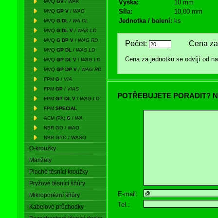
MVQ
GV
/
WAK
Výška:
10 mm
Síla:
10,00 mm
MVQ
GP V
/
WAG
Jednotka / balení:
ks
MVQ
G DL
/
WA DL
MVQ
G DL V
/
WAK LD
MVQ
G DP V
/
WAG RD
Počet:
Cena za 
MVQ
GP DL
/
WAS LD
Cena za jednotku se odvíjí od 
MVQ
GP DL V
/
WAG LD
MVQ
GP DP V
/
WAG RD
FPM
G
/
VIA
FPM
GP
/
VIAS
POTŘEBUJETE PORADIT? N
FPM
GP DL V
/
WAG LD
FPM
SPECIAL
ACM (PA)
G
/
WA
NBR GO / WAO
NBR GPO / WASO
O-kroužky
Manžety
Ploché těsnící kroužky
Pryžové těsnící šňůry
E-mail:
Mikroporézní šňůry
Tel.:
Kabelové průchodky