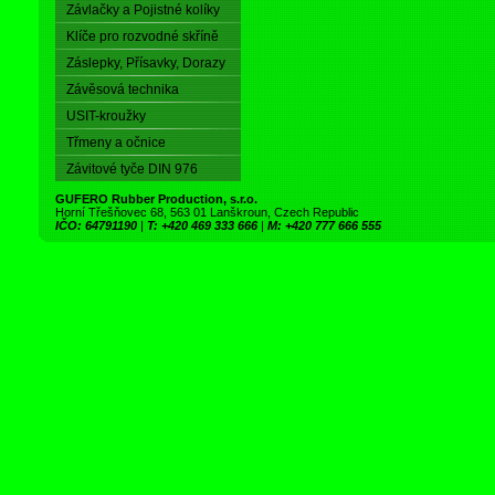
Závlačky a Pojistné kolíky
Klíče pro rozvodné skříně
Záslepky, Přísavky, Dorazy
Závěsová technika
USIT-kroužky
Třmeny a očnice
Závitové tyče DIN 976
GUFERO Rubber Production, s.r.o.
Horní Třešňovec 68, 563 01 Lanškroun, Czech Republic
IČO: 64791190
|
T: +420 469 333 666
|
M: +420 777 666 555