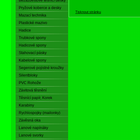
Bezazbestové těsnící desky
Pryžové koberce a desky
Tisknout stránku
Mazací technika
Plastické mazivo
Hadice
Trubkové spony
Hadicové spony
Stahovací pásky
Kabelové spony
Segerové pojistné kroužky
Silentbloky
PVC Rohože
Závitová těsnění
Těsnící papír, Korek
Karabiny
Rychlospojky (mailonky)
Závěsná oka
Lanové napínáky
Lanové svorky