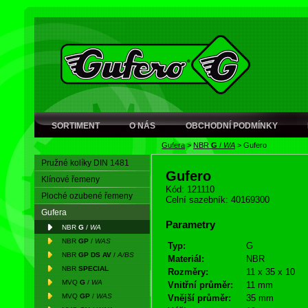
SORTIMENT
O NÁS
OBCHODNÍ PODMÍNKY
Gufera
>
NBR
G
/
WA
>
Gufero
Pružné kolíky DIN 1481
Gufero
Klínové řemeny
Kód: 121110
Ploché ozubené řemeny
Celní sazebník: 40169300
Gufera
Parametry
NBR
G
/
WA
NBR
GP
/
WAS
Typ:
G
NBR
GP DS AV
/
A/BS
Materiál:
NBR
NBR
SPECIAL
Rozměry:
11 x 35 x 10
MVQ
G
/
WA
Vnitřní průměr:
11 mm
MVQ
GP
/
WAS
Vnější průměr:
35 mm