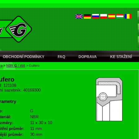
OBCHODNÍ PODMÍNKY
FAQ
DOPRAVA
KE STAŽENÍ
ra
>
NBR
G
/
WA
>
Gufero
ufero
: 121109
ní sazebník: 40169300
rametry
p:
G
teriál:
NBR
změry:
11 x 30 x 10
itřní průměr:
11 mm
ější průměr:
30 mm