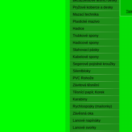
Bezazbestové těsnící desky
Pryžové koberce a desky
Tis
Mazací technika
Plastické mazivo
Hadice
Trubkové spony
Hadicové spony
Stahovací pásky
Kabelové spony
Segerové pojistné kroužky
Silentbloky
PVC Rohože
Závitová těsnění
Těsnící papír, Korek
Karabiny
Rychlospojky (mailonky)
Závěsná oka
Lanové napínáky
Lanové svorky