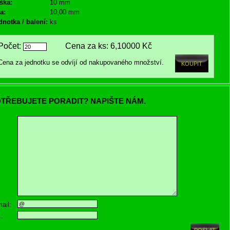
ška:
10 mm
a:
10,00 mm
dnotka / balení:
ks
Počet:
Cena za ks:
6,10000 Kč
Cena za jednotku se odvíjí od nakupovaného množství.
TŘEBUJETE PORADIT? NAPIŠTE NÁM.
ail:
.: