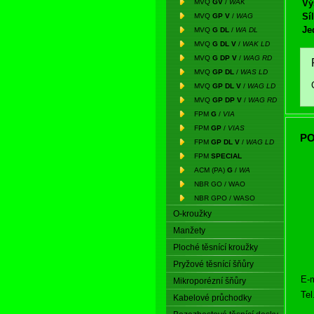
MVQ
GV
/
WAK
Vý
Síl
MVQ
GP V
/
WAG
Je
MVQ
G DL
/
WA DL
MVQ
G DL V
/
WAK LD
MVQ
G DP V
/
WAG RD
MVQ
GP DL
/
WAS LD
MVQ
GP DL V
/
WAG LD
MVQ
GP DP V
/
WAG RD
FPM
G
/
VIA
FPM
GP
/
VIAS
PO
FPM
GP DL V
/
WAG LD
FPM
SPECIAL
ACM (PA)
G
/
WA
NBR GO / WAO
NBR GPO / WASO
O-kroužky
Manžety
Ploché těsnící kroužky
Pryžové těsnící šňůry
E-m
Mikroporézní šňůry
Tel
Kabelové průchodky