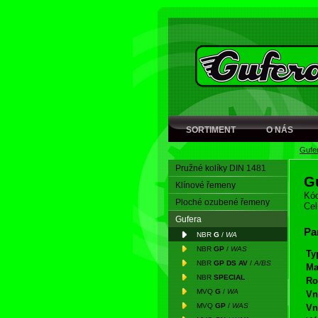
SORTIMENT
O NÁS
Gufe
Pružné kolíky DIN 1481
G
Klínové řemeny
Kód
Ploché ozubené řemeny
Cel
Gufera
Pa
NBR
G
/
WA
NBR
GP
/
WAS
Ty
NBR
GP DS AV
/
A/BS
Ma
NBR
SPECIAL
Ro
MVQ
G
/
WA
Vn
MVQ
GP
/
WAS
Vn