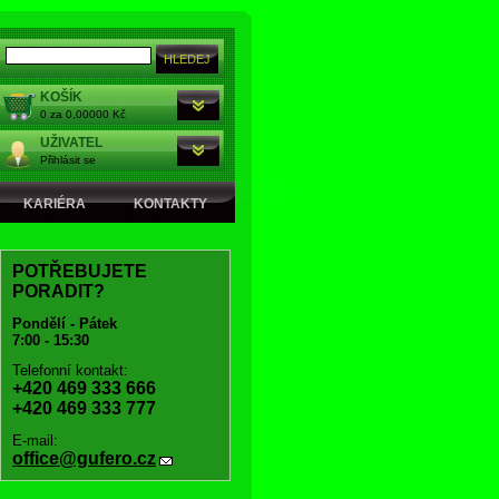
KOŠÍK
0 za 0,00000 Kč
UŽIVATEL
Přihlásit se
KARIÉRA
KONTAKTY
POTŘEBUJETE
PORADIT?
Pondělí - Pátek
7:00 - 15:30
Telefonní kontakt:
+420 469 333 666
+420 469 333 777
E-mail:
office@gufero.cz