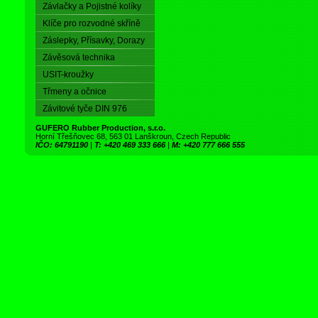
Závlačky a Pojistné kolíky
Klíče pro rozvodné skříně
Záslepky, Přísavky, Dorazy
Závěsová technika
USIT-kroužky
Třmeny a očnice
Závitové tyče DIN 976
GUFERO Rubber Production, s.r.o.
Horní Třešňovec 68, 563 01 Lanškroun, Czech Republic
IČO: 64791190
|
T: +420 469 333 666
|
M: +420 777 666 555