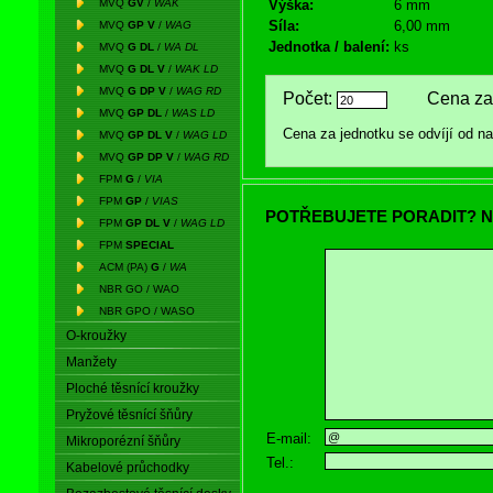
MVQ
GV
/
WAK
Výška:
6 mm
Síla:
6,00 mm
MVQ
GP V
/
WAG
Jednotka / balení:
ks
MVQ
G DL
/
WA DL
MVQ
G DL V
/
WAK LD
MVQ
G DP V
/
WAG RD
Počet:
Cena za 
MVQ
GP DL
/
WAS LD
Cena za jednotku se odvíjí od 
MVQ
GP DL V
/
WAG LD
MVQ
GP DP V
/
WAG RD
FPM
G
/
VIA
FPM
GP
/
VIAS
POTŘEBUJETE PORADIT? N
FPM
GP DL V
/
WAG LD
FPM
SPECIAL
ACM (PA)
G
/
WA
NBR GO / WAO
NBR GPO / WASO
O-kroužky
Manžety
Ploché těsnící kroužky
Pryžové těsnící šňůry
E-mail:
Mikroporézní šňůry
Tel.:
Kabelové průchodky