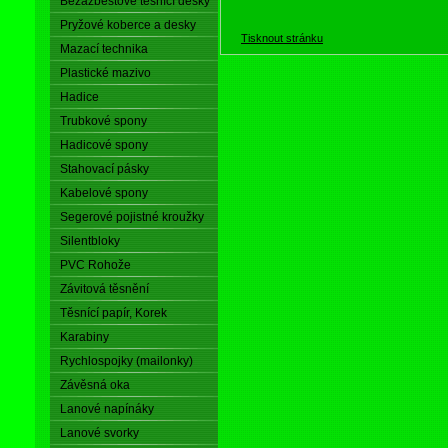
Bezazbestové těsnící desky
Pryžové koberce a desky
Tisknout stránku
Mazací technika
Plastické mazivo
Hadice
Trubkové spony
Hadicové spony
Stahovací pásky
Kabelové spony
Segerové pojistné kroužky
Silentbloky
PVC Rohože
Závitová těsnění
Těsnící papír, Korek
Karabiny
Rychlospojky (mailonky)
Závěsná oka
Lanové napínáky
Lanové svorky