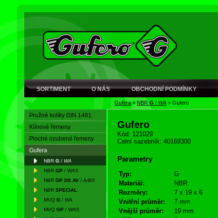
SORTIMENT
O NÁS
OBCHODNÍ PODMÍNKY
Gufera
>
NBR
G
/
WA
>
Gufero
Pružné kolíky DIN 1481
Gufero
Klínové řemeny
Kód: 121029
Ploché ozubené řemeny
Celní sazebník: 40169300
Gufera
Parametry
NBR
G
/
WA
NBR
GP
/
WAS
Typ:
G
NBR
GP DS AV
/
A/BS
Materiál:
NBR
NBR
SPECIAL
Rozměry:
7 x 19 x 6
MVQ
G
/
WA
Vnitřní průměr:
7 mm
MVQ
GP
/
WAS
Vnější průměr:
19 mm