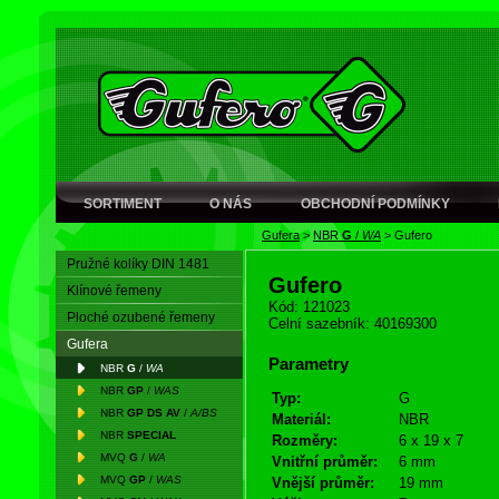
SORTIMENT
O NÁS
OBCHODNÍ PODMÍNKY
Gufera
>
NBR
G
/
WA
>
Gufero
Pružné kolíky DIN 1481
Gufero
Klínové řemeny
Kód: 121023
Ploché ozubené řemeny
Celní sazebník: 40169300
Gufera
Parametry
NBR
G
/
WA
NBR
GP
/
WAS
Typ:
G
NBR
GP DS AV
/
A/BS
Materiál:
NBR
NBR
SPECIAL
Rozměry:
6 x 19 x 7
MVQ
G
/
WA
Vnitřní průměr:
6 mm
MVQ
GP
/
WAS
Vnější průměr:
19 mm