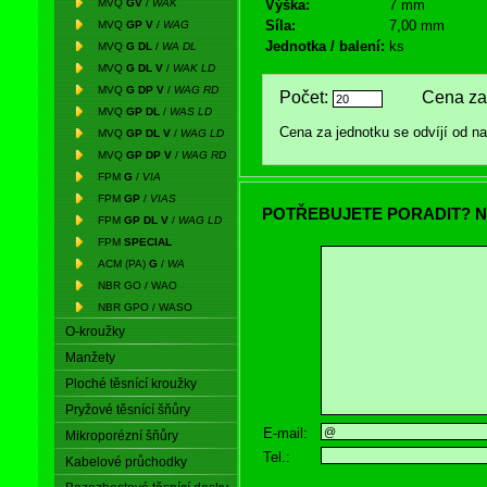
MVQ
GV
/
WAK
Výška:
7 mm
Síla:
7,00 mm
MVQ
GP V
/
WAG
Jednotka / balení:
ks
MVQ
G DL
/
WA DL
MVQ
G DL V
/
WAK LD
MVQ
G DP V
/
WAG RD
Počet:
Cena za 
MVQ
GP DL
/
WAS LD
Cena za jednotku se odvíjí od 
MVQ
GP DL V
/
WAG LD
MVQ
GP DP V
/
WAG RD
FPM
G
/
VIA
FPM
GP
/
VIAS
POTŘEBUJETE PORADIT? N
FPM
GP DL V
/
WAG LD
FPM
SPECIAL
ACM (PA)
G
/
WA
NBR GO / WAO
NBR GPO / WASO
O-kroužky
Manžety
Ploché těsnící kroužky
Pryžové těsnící šňůry
E-mail:
Mikroporézní šňůry
Tel.:
Kabelové průchodky