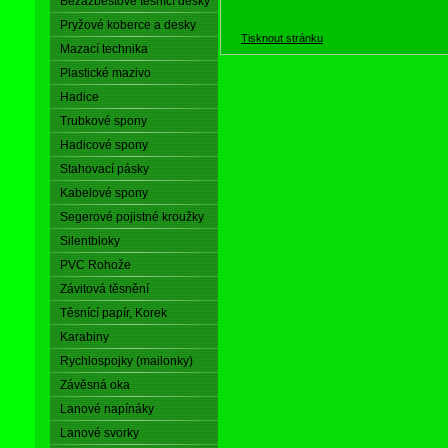
Bezazbestové těsnící desky
Pryžové koberce a desky
Tisknout stránku
Mazací technika
Plastické mazivo
Hadice
Trubkové spony
Hadicové spony
Stahovací pásky
Kabelové spony
Segerové pojistné kroužky
Silentbloky
PVC Rohože
Závitová těsnění
Těsnící papír, Korek
Karabiny
Rychlospojky (mailonky)
Závěsná oka
Lanové napínáky
Lanové svorky