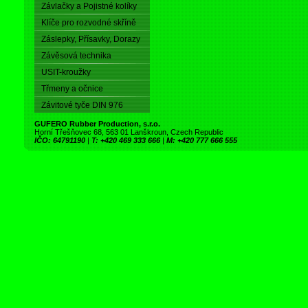
Závlačky a Pojistné kolíky
Klíče pro rozvodné skříně
Záslepky, Přísavky, Dorazy
Závěsová technika
USIT-kroužky
Třmeny a očnice
Závitové tyče DIN 976
GUFERO Rubber Production, s.r.o.
Horní Třešňovec 68, 563 01 Lanškroun, Czech Republic
IČO: 64791190
|
T: +420 469 333 666
|
M: +420 777 666 555