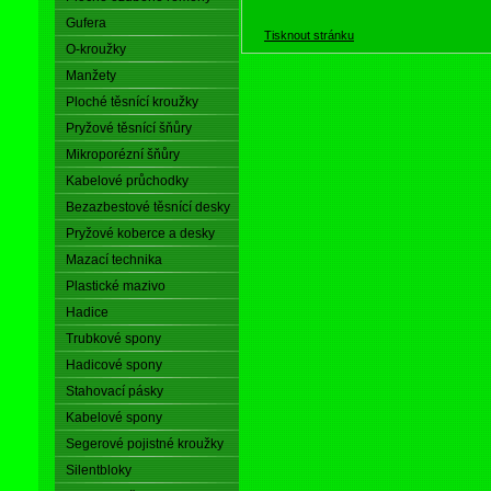
Gufera
Tisknout stránku
O-kroužky
Manžety
Ploché těsnící kroužky
Pryžové těsnící šňůry
Mikroporézní šňůry
Kabelové průchodky
Bezazbestové těsnící desky
Pryžové koberce a desky
Mazací technika
Plastické mazivo
Hadice
Trubkové spony
Hadicové spony
Stahovací pásky
Kabelové spony
Segerové pojistné kroužky
Silentbloky