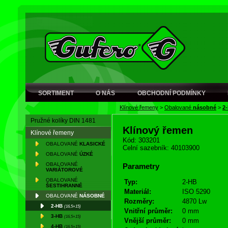
SORTIMENT
O NÁS
OBCHODNÍ PODMÍNKY
Klínové řemeny
>
Obalované
násobné
>
2
Pružné kolíky DIN 1481
Klínový řemen
Klínové řemeny
Kód: 303201
OBALOVANÉ
KLASICKÉ
Celní sazebník: 40103900
OBALOVANÉ
ÚZKÉ
OBALOVANÉ
Parametry
VARIÁTOROVÉ
OBALOVANÉ
Typ:
2-HB
ŠESTIHRANNÉ
Materiál:
ISO 5290
OBALOVANÉ
NÁSOBNÉ
Rozměry:
4870 Lw
2-HB
(16,5×15)
Vnitřní průměr:
0 mm
3-HB
(16,5×15)
Vnější průměr:
0 mm
4-HB
(16,5×15)