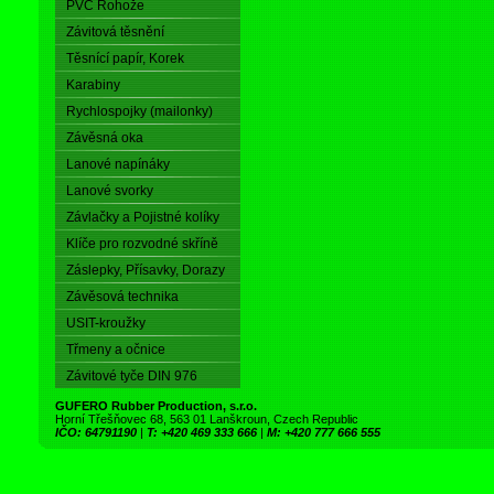
PVC Rohože
Závitová těsnění
Těsnící papír, Korek
Karabiny
Rychlospojky (mailonky)
Závěsná oka
Lanové napínáky
Lanové svorky
Závlačky a Pojistné kolíky
Klíče pro rozvodné skříně
Záslepky, Přísavky, Dorazy
Závěsová technika
USIT-kroužky
Třmeny a očnice
Závitové tyče DIN 976
GUFERO Rubber Production, s.r.o.
Horní Třešňovec 68, 563 01 Lanškroun, Czech Republic
IČO: 64791190
|
T: +420 469 333 666
|
M: +420 777 666 555