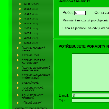
Jednotka / balení:
ks
5-HB
(16,5×15)
2-15J
(15×16)
Počet:
Cena za 
3-15J
(15×16)
4-15J
(15×16)
Minimální množství pro objednán
5-15J
(15×16)
Cena za jednotku se odvíjí od 
2-25J
(25×25)
3-25J
(25×25)
4-25J
(25×25)
5-25J
(25×25)
POTŘEBUJETE PORADIT? N
ŘEZANÉ
KLASICKÝ
PRŮŘEZ
ŘEZANÉ
ÚZKÉ
ŘEZANÉ
ÚZKÉ PRO
AUTOMOBILY
ŘEZANÉ
VARIÁTOROVÉ
ZEMĚDĚLSKÉ
ŘEZANÉ
VARIÁTOROVÉ
PRŮMYSLOVÉ
VÍCEKLÍNOVÉ
POLYURETANOVÉ
KLASICKÉ
E-mail:
POLYURETANOVÉ
NÁSOBNÉ
Tel.:
PŘÍSLUŠENSTVÍ
Ploché ozubené řemeny