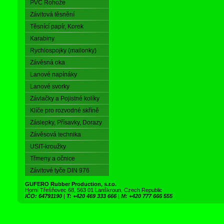
PVC Rohože
Závitová těsnění
Těsnící papír, Korek
Karabiny
Rychlospojky (mailonky)
Závěsná oka
Lanové napínáky
Lanové svorky
Závlačky a Pojistné kolíky
Klíče pro rozvodné skříně
Záslepky, Přísavky, Dorazy
Závěsová technika
USIT-kroužky
Třmeny a očnice
Závitové tyče DIN 976
GUFERO Rubber Production, s.r.o.
Horní Třešňovec 68, 563 01 Lanškroun, Czech Republic
IČO: 64791190
|
T: +420 469 333 666
|
M: +420 777 666 555