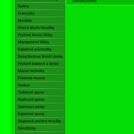
Gufera
O-kroužky
Manžety
Ploché těsnící kroužky
Pryžové těsnící šňůry
Mikroporézní šňůry
Kabelové průchodky
Bezazbestové těsnící desky
Pryžové koberce a desky
Mazací technika
Plastické mazivo
Hadice
Trubkové spony
Hadicové spony
Stahovací pásky
Kabelové spony
Segerové pojistné kroužky
Silentbloky