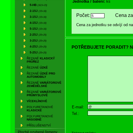
Jednotka / balení:
ks
5-HB
(16,5×15)
2-15J
(15×16)
Počet:
Cena za 
3-15J
(15×16)
4-15J
(15×16)
Cena za jednotku se odvíjí od 
5-15J
(15×16)
2-25J
(25×25)
3-25J
(25×25)
POTŘEBUJETE PORADIT? N
4-25J
(25×25)
5-25J
(25×25)
ŘEZANÉ
KLASICKÝ
PRŮŘEZ
ŘEZANÉ
ÚZKÉ
ŘEZANÉ
ÚZKÉ PRO
AUTOMOBILY
ŘEZANÉ
VARIÁTOROVÉ
ZEMĚDĚLSKÉ
ŘEZANÉ
VARIÁTOROVÉ
PRŮMYSLOVÉ
VÍCEKLÍNOVÉ
E-mail:
POLYURETANOVÉ
KLASICKÉ
Tel.:
POLYURETANOVÉ
NÁSOBNÉ
PŘÍSLUŠENSTVÍ
Ploché ozubené řemeny
Tisknout stránku