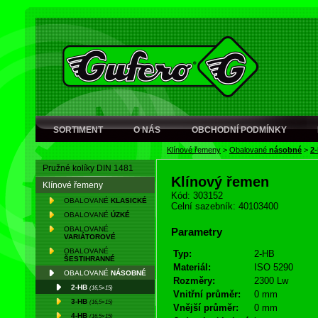
SORTIMENT
O NÁS
OBCHODNÍ PODMÍNKY
Klínové řemeny
>
Obalované
násobné
>
2
Pružné kolíky DIN 1481
Klínový řemen
Klínové řemeny
Kód: 303152
OBALOVANÉ
KLASICKÉ
Celní sazebník: 40103400
OBALOVANÉ
ÚZKÉ
OBALOVANÉ
Parametry
VARIÁTOROVÉ
OBALOVANÉ
Typ:
2-HB
ŠESTIHRANNÉ
Materiál:
ISO 5290
OBALOVANÉ
NÁSOBNÉ
Rozměry:
2300 Lw
2-HB
(16,5×15)
Vnitřní průměr:
0 mm
3-HB
(16,5×15)
Vnější průměr:
0 mm
4-HB
(16,5×15)