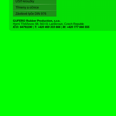
USIT-kroužky
Třmeny a očnice
Závitové tyče DIN 976
GUFERO Rubber Production, s.r.o.
Horní Třešňovec 68, 563 01 Lanškroun, Czech Republic
IČO: 64791190
|
T: +420 469 333 666
|
M: +420 777 666 555