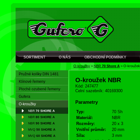
SORTIMENT
O NÁS
OBCHODNÍ PODMÍNKY
O-kroužky
>
NBR
70 Shore A
>
O-krouže
Pružné kolíky DIN 1481
O-kroužek NBR
Klínové řemeny
Kód: 247477
Ploché ozubené řemeny
Celní sazebník: 40169300
Gufera
Parametry
O-kroužky
NBR
70 SHORE A
Typ:
70 Sh
NBR
80 SHORE A
Materiál:
NBR
Rozměry:
20 x 3
NBR
90 SHORE A
Vnitřní průměr:
20 mm
MVQ
50 SHORE A
Síla:
3 mm
MVQ
60 SHORE A