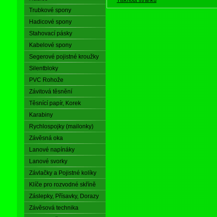
Trubkové spony
Hadicové spony
Stahovací pásky
Kabelové spony
Segerové pojistné kroužky
Silentbloky
PVC Rohože
Závitová těsnění
Těsnící papír, Korek
Karabiny
Rychlospojky (mailonky)
Závěsná oka
Lanové napínáky
Lanové svorky
Závlačky a Pojistné kolíky
Klíče pro rozvodné skříně
Záslepky, Přísavky, Dorazy
Závěsová technika