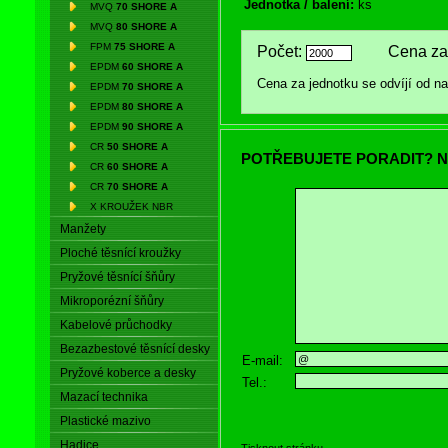
Jednotka / balení:
ks
MVQ
70 SHORE A
MVQ
80 SHORE A
FPM
75 SHORE A
Počet:
Cena za 
EPDM
60 SHORE A
Cena za jednotku se odvíjí od 
EPDM
70 SHORE A
EPDM
80 SHORE A
EPDM
90 SHORE A
CR
50 SHORE A
POTŘEBUJETE PORADIT? N
CR
60 SHORE A
CR
70 SHORE A
X KROUŽEK NBR
Manžety
Ploché těsnící kroužky
Pryžové těsnící šňůry
Mikroporézní šňůry
Kabelové průchodky
Bezazbestové těsnící desky
E-mail:
Pryžové koberce a desky
Tel.:
Mazací technika
Plastické mazivo
Hadice
Tisknout stránku